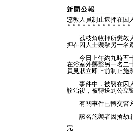
懲教人員制止還押在囚
＊
＊
＊
＊
＊
＊
＊
＊
＊
＊
＊
＊
＊
荔枝角收押所懲教人
押在囚人士襲擊另一名
今日上午約九時五十
在浴室外襲擊另一名二
員見狀立即上前制止施
事件中，被襲在囚人
診治後，被轉送到公立
有關事件已轉交警方
該名施襲者因搶劫罪
完