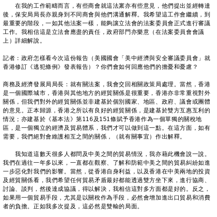
在我的工作範疇而言，有些商會就這法䅁亦有些意見，他們提出並經轉達
後，保安局局長亦親身到不同商會與他們溝通解釋。我希望這工作會繼續，到
最重要的階段，一如其他法案一樣，能夠讓立法會的法案委員會正式進行審議
工作。我相信這是立法會應盡的責任，政府部門亦樂意（在法案委員會會議
上）詳細解說。
記者：政府怎樣看今次這份報告（美國國會「美中經濟與安全審議委員會」就
香港修訂《逃犯條例》發表報告）？你們會如何回應他們的擔憂和憂慮？
商務及經濟發展局局長：就有關法案，我會交回相關政策局處理。當然，香港
是一個國際城市，香港與其他地方的經貿關係是很重要，香港亦非常重視對外
關係，但我們對外的經貿關係並非建基於個別國家、地區、政府、議會或團體
的意見。正本歸源，香港之所以有良好的經貿關係，是建基於雙方互惠互利的
情況；亦建基於《基本法》第116及151條賦予香港作為一個單獨的關稅地
區，是一個獨立的經濟及貿易體系，我們才可以做到這一點。在這方面，如有
需要，我們絕對會維護相互之間的關係，（就有關事宜）作出解釋。
我知道這數天很多人都問及中美之間的貿易情況，我亦藉此機會說一說。
我們在過往一年多以來，一直都在觀察、了解和防範中美之間的貿易糾紛如進
一步惡化對我們的影響。當然，從香港自身利益，以及香港在中美兩地的投資
及經貿關係看，我們希望任何貿易矛盾最好都能透過雙方坐下來，進行協商、
討論、談判，然後達成協議，得以解決，我相信這對多方面都是好的。反之，
如果用一個貿易手段，尤其是以關稅作為手段，必然會增加進出口貿易和消費
者的負擔。正如我多次提及，這必然是雙輸的局面。