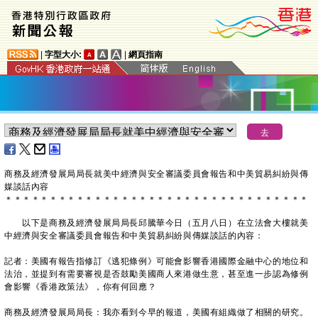
|
字型大小:
|
網頁指南
商務及經濟發展局局長就美中經濟與安全審議委員會報告和中美貿易糾紛與傳
媒談話內容
＊
＊
＊
＊
＊
＊
＊
＊
＊
＊
＊
＊
＊
＊
＊
＊
＊
＊
＊
＊
＊
＊
＊
＊
＊
＊
＊
＊
＊
＊
＊
＊
＊
＊
以下是商務及經濟發展局局長邱騰華今日（五月八日）在立法會大樓就美
中經濟與安全審議委員會報告和中美貿易糾紛與傳媒談話的內容：
記者：美國有報告指修訂《逃犯條例》可能會影響香港國際金融中心的地位和
法治，並提到有需要審視是否鼓勵美國商人來港做生意，甚至進一步認為修例
會影響《香港政策法》，你有何回應？
商務及經濟發展局局長：我亦看到今早的報道，美國有組織做了相關的研究。