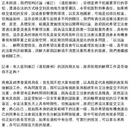
正本歸源，我們現時討論（修訂）《逃犯條例》，目標是將干犯嚴重罪行的罪
犯，透過合法的方式移交到其他地方接受審訊，令罪犯面對刑事責任。如果將
移交逃犯的安排，說成會影響營商環境，以至其他國家，可能是拉得比較遠。
但無論如何，這亦反映法案引起很多不同的關注，我們有責任就這條法案的目
標、原意、具體安排、範圍及實施情況加以闡釋和討論。政府因此希望立法會
透過法案委員會及早審理法案，因為這法案是因應一宗謀殺案而產生，具有時
限性。這亦是為何律政司司長及保安局局長昨日在立法會法案委員會未有機會
審視有關草案之前這個空間，就近期坊間或議員提出的很多問題，「以法論
法」，解釋清楚情況。政府希望法案委員會可以如處理其他法案一樣，及早就
此法案作詳細審議，消解大家因誤解或不清楚法案而產生的疑慮。我們會繼續
做相關工作。
記者：有人提到修訂《逃犯條例》的諮詢期太短，政府前期的解釋工作是否做
得不足夠？
商務及經濟發展局局長：首先我不想大家有錯覺，以為我是代表相關的政策局
做解說工作。作為問責官員，我可以說每個政策局都經常向立法會提交不同的
法案，亦希望有足夠時間得到審議，因為這是立法會的責任及職責。當然這法
案有其前因，說是受制於一宗非常嚴重的謀殺案，而距離釋放疑犯的日子漸漸
逼近，令這法案先天上具有時限性。但無論如何，政府已將這法案提交立法
會，將心比己，就如我本身的政策範疇下的法案一樣，我亦希望能有機會讓自
己的同事在立法會就法案作充分解說和釋除疑慮。當中可能仍然有很多問題，
但正如行政長官所說，如果在過程中有合理、可實行的情況，可以拿出來商
量，亦可以消除這方面的疑慮。