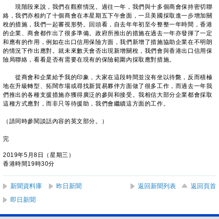
現階段來說，我們在觀察情況。過往一年，我們與十多個商會保持密切聯
絡，我們亦相約了十個商會在本星期五下午會面，一旦美國採取進一步增加關
稅的措施，我們一起審視形勢。回頭看，自去年年初至今整整一年時間，香港
的企業、商會都作出了很多準備。政府所推出的措施在過去一年亦發揮了一定
和應有的作用，例如在出口信用保險方面，我們新增了措施協助企業在不明朗
的情況下作出應對。就未來數天會否出現新增關稅，我們會與香港出口信用保
險局聯絡，看看是否有需要在現有的保險範圍內採取應對措施。
從商會和企業給予我的印象，大家在這段時間並沒有坐以待斃，反而積極
地在升級轉型、拓闊市場或尋找新貿易夥伴方面做了很多工作，而過去一年我
們推出的各種支援措施亦獲得廣泛的參與和接受。我相信大部分企業都會採取
這種方式應對，而非只等待援助，我們會繼續這方面的工作。
（請同時參閱談話內容的英文部分。）
完
2019年5月8日（星期三）
香港時間19時30分
新聞資料庫
昨日新聞
返回新聞列表
返回頁首
即日新聞