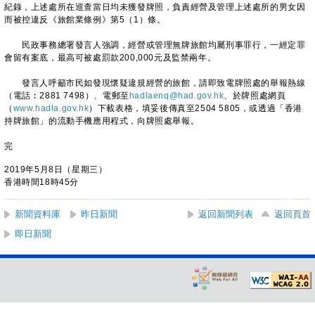
紀錄，上述處所在巡查當日均未獲發牌照，負責經營及管理上述處所的男女因
而被控違反《旅館業條例》第5（1）條。
民政事務總署發言人強調，經營或管理無牌旅館均屬刑事罪行，一經定罪
會留有案底，最高可被處罰款200,000元及監禁兩年。
發言人呼籲市民如發現懷疑違規經營的旅館，請即致電牌照處的舉報熱線
（電話︰2881 7498）、電郵至
hadlaenq@had.gov.hk
、於牌照處網頁
（
www.hadla.gov.hk
）下載表格，填妥後傳真至2504 5805，或透過「香港
持牌旅館」的流動手機應用程式，向牌照處舉報。
完
2019年5月8日（星期三）
香港時間18時45分
新聞資料庫
昨日新聞
返回新聞列表
返回頁首
即日新聞