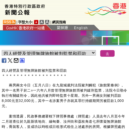
|
字型大小:
|
網頁指南
四人經營及管理無牌旅館被判監禁和罰款
＊
＊
＊
＊
＊
＊
＊
＊
＊
＊
＊
＊
＊
＊
＊
＊
＊
＊
兩男兩女今日（五月八日）在九龍城裁判法院被判觸犯《旅館業條例》。
其中一名男子於二○一六年八月曾管理無牌旅館而被判緩刑監禁，法院今日勒令
執行有關緩刑令，因此他共被判即時監禁十星期。另外一男兩女則被判罰款
8,000元至32,000元，其中一名涉案男子亦就其罪行持續期間另被罰款1,000
元。
案情透露，民政事務總署轄下牌照事務處（牌照處）人員去年八月至今年
二月巡查位於九龍新填地街、緬甸臺、汝州街和荔枝角道七所懷疑無牌旅館
時，喬裝客人，並成功以時租或日租形式租住上述處所的房間。根據牌照處的