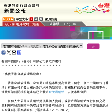
|
字型大小:
|
網頁指南
有關中國銀行（香港）有限公司的欺詐網站
＊
＊
＊
＊
＊
＊
＊
＊
＊
＊
＊
＊
＊
＊
＊
＊
＊
＊
＊
下稿代香港金融管理局發出︰
香港金融管理局（金管局）呼籲市民提高警覺，留意一個由中國銀行（香
港）有限公司所發出關於欺詐網站的新聞稿，有關銀行已向金管局匯報事件。
連接至該新聞稿的超連結已上載於
金管局網站
，以便市民查閱。
任何人士若曾向該網站提供其個人資料，或曾透過該網站進行任何交易，
應利用有關新聞稿中的聯絡資料聯絡有關銀行，及聯絡警方或香港警務處網絡
安全及科技罪案調查科（電話號碼：2860 5012）。