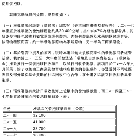
使用發泡膠。
就陳克勤議員的提問，現答覆如下：
（一）根據環境保護署（環保署）編製的《香港固體廢物監察報告》，二○一七
年棄置於堆填區的發泡膠廢物約共30 400公噸，當中約47%為發泡膠餐具，其
餘為發泡膠包裝物料如電器防護包裝箱、肉類包裝底盤及水果網狀保護套等。
按廢物種類而言，約一半發泡膠廢物為家居廢物，另一半為工商業廢物。
（二）基於引言中提及的原因，現時本港並無大規模商業性的發泡膠回收經營
活動。我們於二○一五至一六年度開始透過「環境及自然保育基金」（環保基
金）撥款推行一個發泡膠回收項目，以試行回收發泡膠。該項目於二○一六年六
月開展，除了收集由工商業及教育機構所提供的發泡膠外，亦透過與不同社區
團體及部分環保基金資助的社區回收中心合作，在全港各區設立回收點收集發
泡膠。
（三）環保署沒有統計日常收集海上垃圾中的發泡膠數量，而二○一四至二○一
七年棄置於堆填區的發泡膠量載於下表：
年份
堆填區的發泡膠棄置量（公噸）
二○一四
32 100
二○一五
41 000
二○一六
33 700
二○一七
30 400