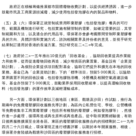
政府正在積極籌備推展都市固體廢物收費計劃，以提供經濟誘因，進一步
鼓勵市民及工商業源頭減廢，減少使用包括發泡膠在內的製品和物料。
（五）及（六）環保署正就管制或禁用即棄塑膠（包括發泡膠）餐具的可行
性、範圍及機制進行研究，包括實施有關管制的需要、如確定需要的話，其管
制範圍和方法，以及適合的代用品等。環保署亦會參考國際間管制即棄塑膠餐
具的方向、具體詳情和實施方式，諮詢相關業界及持份者的意見，並視乎研究
結果制訂適用於香港的長遠方案。預計研究在二○二○年完成。
（七）政府於二○一五年推出10億元的「回收基金」，協助回收業提高作業能
力和效率，從而促進廢物回收再造，減少堆填區的棄置量。基金設有「企業資
助計劃」，為個別企業提供項目配對基金，協助它們提升和擴充在本地的回收
業務。基金已為「企業資助計劃」下的「標準項目」預留5 000萬元，以協助
業界購置不同的回收設備，包括發泡膠熱溶機、冷壓機及相關空氣過濾設備
等。基金亦預留了5 000萬元，鼓勵業界採用回收壓縮車，以提高運輸回收物
料（包括發泡膠）的運作效率及減輕運輸成本。
另一方面，環保署計劃以三個地區（東區、觀塘及沙田）作試點，推行為
期兩年的免費廢塑膠回收服務先導計劃，為區內公私營住宅、學校、公營機構
等免費收集非工商業廢塑膠（包括所有種類的廢塑膠，例如發泡膠等），然後
作進一步處理，循環再造成再生原料或再造產品。從中取得實際經驗後，有助
日後將服務擴展至全港各區。東區的廢塑膠回收服務合約的招標剛於二○一九年
四月二十六日截止，環保署現正進行標書評審，以期於本年開展服務。稍後，
環保署亦會陸續為觀塘和沙田區的廢塑膠回收服務進行招標。