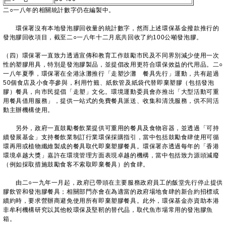
二○一八年的相關統計數字仍在編製中。
環保署沒有本地發泡膠回收量的統計數字，然而上述環保基金撥款推行的
發泡膠回收項目，截至二○一八年十二月底共回收了約100公噸發泡膠。
（四）環保署一直致力透過宣傳和教育工作鼓勵市民及不同界別減少使用一次
性的塑膠用具，特別是發泡膠製品，並提倡改用更符合環保效益的代用品。二○
一八年夏季，環保署在全港泳灘推行「走塑沙灘 餐具先行」運動，共有超過
50個食店及小食亭參與，利用竹籤、紙飲管及紙袋代替即棄塑膠（包括發泡
膠）餐具，向市民提倡「走塑」文化。環境運動委員會亦推出「大型活動可重
用餐具借用服務」，提供一站式的免費餐具派送、收集和清洗服務，供不同活
動主辦機構使用。
另外，政府一直鼓勵餐飲業提供可重用的餐具及食物容器，並透過「可持
續發展基金」支持餐飲業制訂行業環保採購指引，當中包括鼓勵食肆使用可循
環再用或植物纖維製成的餐具取代即棄塑膠餐具。環保署亦透過每年的「香港
環境卓越大獎」嘉許在環境管理方面表現卓越的機構，當中包括致力源頭減廢
（例如採取措施鼓勵食客不索取即棄餐具）的食肆。
由二○一九年一月起，政府已帶頭在主要服務政府員工的飯堂先行停止提供
膠飲管和發泡膠餐具；相關部門亦會在為適當的政府場地食肆的新合約招標或
續約時，要求營辦商避免使用所有即棄塑膠餐具。此外，環保基金亦資助本港
非牟利機構研究以其他較環保及堅靭的替代品，取代魚市場常用的發泡膠魚
箱。