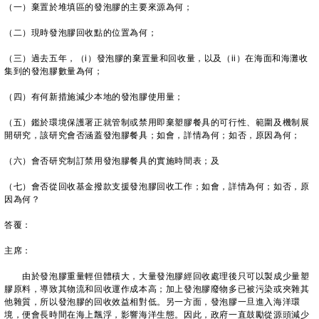
（一）棄置於堆填區的發泡膠的主要來源為何；
（二）現時發泡膠回收點的位置為何；
（三）過去五年，（i）發泡膠的棄置量和回收量，以及（ii）在海面和海灘收
集到的發泡膠數量為何；
（四）有何新措施減少本地的發泡膠使用量；
（五）鑑於環境保護署正就管制或禁用即棄塑膠餐具的可行性、範圍及機制展
開研究，該研究會否涵蓋發泡膠餐具；如會，詳情為何；如否，原因為何；
（六）會否研究制訂禁用發泡膠餐具的實施時間表；及
（七）會否從回收基金撥款支援發泡膠回收工作；如會，詳情為何；如否，原
因為何？
答覆：
主席：
由於發泡膠重量輕但體積大，大量發泡膠經回收處理後只可以製成少量塑
膠原料，導致其物流和回收運作成本高；加上發泡膠廢物多已被污染或夾雜其
他雜質，所以發泡膠的回收效益相對低。另一方面，發泡膠一旦進入海洋環
境，便會長時間在海上飄浮，影響海洋生態。因此，政府一直鼓勵從源頭減少