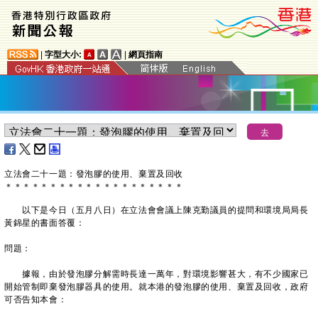
|
字型大小:
|
網頁指南
立法會二十一題：發泡膠的使用、棄置及回收
＊
＊
＊
＊
＊
＊
＊
＊
＊
＊
＊
＊
＊
＊
＊
＊
＊
＊
＊
＊
以下是今日（五月八日）在立法會會議上陳克勤議員的提問和環境局局長
黃錦星的書面答覆：
問題：
據報，由於發泡膠分解需時長達一萬年，對環境影響甚大，有不少國家已
開始管制即棄發泡膠器具的使用。就本港的發泡膠的使用、棄置及回收，政府
可否告知本會：