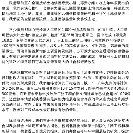
政府早前宣布全面接納土地供應專責小組（專責小組）在去年年底提出的
建議，我們有決心推行一套更有力量及以願景帶動的土地供應策略，持續及大
幅地增加土地供應。專責小組建議的八個值得優先研究和推行的土地供應選
項，我們認為全部都應該做，並且應該盡量加快步伐去做。
不少議員都關心交椅洲人工島的1 000公頃填海項目。的而且確，人工島
可提供大片土地作整全規劃，包括15至26萬個住宅單位，當中七成（即最高
18萬2千個單位會是公營房屋）。人工島上的第三個核心商業區亦可提供約
400萬平方米商業樓面面積，以及大約20萬個多元化、相對高端、高增值的就
業職位。而項目涵蓋新增的主要道路及鐵路，亦可擴大全港交通運輸的整體容
量，有效紓緩特別是新界西北面對的交通負荷。總的來說，交椅洲人工島和相
關的道路／鐵路項目可為香港帶來龐大的社會和經濟效益。
我感謝相當多議員對早日推展這個項目表示了清晰的支持，亦理解部分議
員對財政方面有關注。正如財政司司長在預算案中強調，政府有足夠的能力應
付此項目的財政需要。我們粗略估算的工程造價，以二○一八年九月價格計算，
為6 240億元。由於工程費用會攤分10至15年支付，即平均每年大約400億至
500億元，而政府未來數年投放於工務工程的開支預計每年已經會超過1 000億
元。這些數字清楚反映香港有足夠能力推展這個會為我們帶來龐大社會和經濟
效益的項目。當然，政府在未來會做好財務評估，亦會繼續提升工務工程監管
水平，務求對工程成本作最好和最有效的管理。
除填海造地外，我們亦正全速推展其他發展項目。在這裏我再次感謝立法
會財務委員會上星期五通過古洞北／粉嶺北新發展區第一階段的主體工程和和
相關項目一共超過三百億元的撥款。我們亦會在今年年中開展新的研究，探討