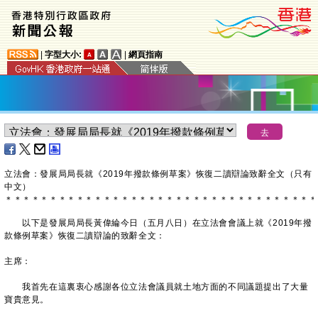
|
字型大小:
|
網頁指南
立法會：發展局局長就《2019年撥款條例草案》恢復二讀辯論致辭全文（只有
中文）
＊
＊
＊
＊
＊
＊
＊
＊
＊
＊
＊
＊
＊
＊
＊
＊
＊
＊
＊
＊
＊
＊
＊
＊
＊
＊
＊
＊
＊
＊
＊
＊
＊
＊
＊
以下是發展局局長黃偉綸今日（五月八日）在立法會會議上就《2019年撥
款條例草案》恢復二讀辯論的致辭全文：
主席：
我首先在這裏衷心感謝各位立法會議員就土地方面的不同議題提出了大量
寶貴意見。