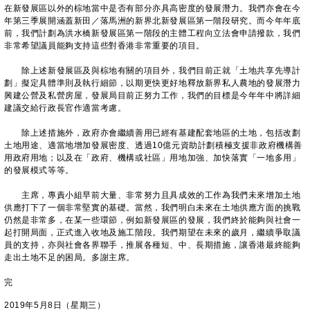
在新發展區以外的棕地當中是否有部分亦具高密度的發展潛力。我們亦會在今
年第三季展開涵蓋新田／落馬洲的新界北新發展區第一階段研究。而今年年底
前，我們計劃為洪水橋新發展區第一階段的主體工程向立法會申請撥款，我們
非常希望議員能夠支持這些對香港非常重要的項目。
除上述新發展區及與棕地有關的項目外，我們目前正就「土地共享先導計
劃」擬定具體準則及執行細節，以期更快更好地釋放新界私人農地的發展潛力
興建公營及私營房屋，發展局目前正努力工作，我們的目標是今年年中將詳細
建議交給行政長官作適當考慮。
除上述措施外，政府亦會繼續善用已經有基建配套地區的土地，包括改劃
土地用途、適當地增加發展密度、透過10億元資助計劃積極支援非政府機構善
用政府用地；以及在「政府、機構或社區」用地加強、加快落實「一地多用」
的發展模式等等。
主席，專責小組早前大量、非常努力且具成效的工作為我們未來增加土地
供應打下了一個非常堅實的基礎。當然，我們明白未來在土地供應方面的挑戰
仍然是非常多，在某一些環節，例如新發展區的發展，我們終於能夠與社會一
起打開局面，正式進入收地及施工階段。我們期望在未來的歲月，繼續爭取議
員的支持，亦與社會各界聯手，推展各種短、中、長期措施，讓香港最終能夠
走出土地不足的困局。多謝主席。
完
2019年5月8日（星期三）