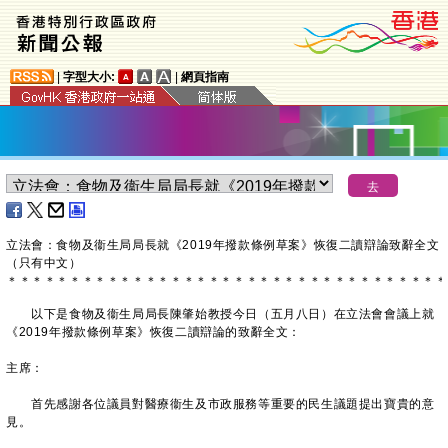
|
字型大小:
|
網頁指南
立法會：食物及衞生局局長就《2019年撥款條例草案》恢復二讀辯論致辭全文
（只有中文）
＊
＊
＊
＊
＊
＊
＊
＊
＊
＊
＊
＊
＊
＊
＊
＊
＊
＊
＊
＊
＊
＊
＊
＊
＊
＊
＊
＊
＊
＊
＊
＊
＊
＊
＊
以下是食物及衞生局局長陳肇始教授今日（五月八日）在立法會會議上就
《2019年撥款條例草案》恢復二讀辯論的致辭全文：
主席：
首先感謝各位議員對醫療衞生及市政服務等重要的民生議題提出寶貴的意
見。