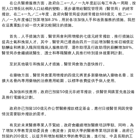
在公共醫療服務方面，政府自二○一八／一九年度起以每三年為一周期，按
照人口增長比例和人口結構的變動，逐步遞增給醫院管理局（醫管局）的經常
撥款。在二○一九／二○年度，政府向醫管局提供經常撥款688億元，較二○一
八／一九年度修訂預算增加8.3%，用於各項加強人手和改善服務的措施。我想
在這裏重點介紹一些大家比較關注的措施。
首先，人手措施方面，醫管局會利用增撥的七億元經常撥款，推行措施以
提高士氣和挽留人才。其中，醫管局已通過由四月一日起增加醫生候召補償定
額酬金和將新入職與現職病人服務助理、運作助理及行政助理的薪酬增加8%。
醫管局亦會繼續就醫生、護士和專職醫療人員推行特別退休後重聘計劃。
至於其他吸引和挽留人才措施，醫管局會致力盡快推行。
在藥物方面，醫管局會運用增撥的四億元將更多新藥物納入藥物名冊，並
擴大名冊內專用藥物的治療應用範圍，以標準收費提供予病人使用。
為加強科技應用，政府已預留50億元非經常撥款，供醫管局購置先進設備
及推行電腦化計劃。
政府亦已預留100億元作公營醫療撥款穩定基金，應付日後醫管局因突發
情況需要額外撥款的需求。
有見於未來醫療專業人手緊絀，政府會繼續增加醫療培訓學額。同時，為
了增加大學教育資助委員會（教資會）資助大學的醫療專業培訓容量，政府已
預留約200億元，以提升和增加相關大學的教學設施，進行短、中及長期的工