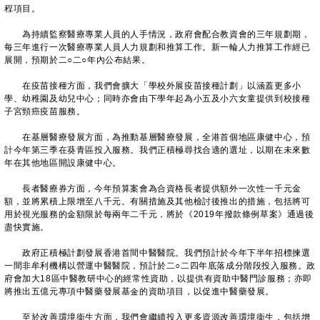
程項目。
為持續監察醫療專業人員的人手情況，政府會配合教資會的三年規劃期，
每三年進行一次醫療專業人員人力規劃和推算工作。新一輪人力推算工作經已
展開，預期於二○二○年內公布結果。
在疫苗接種方面，我們會擴大「學校外展疫苗接種計劃」以涵蓋更多小
學、幼稚園及幼兒中心；同時亦會由下學年起為小五及小六女童提供到校接種
子宮頸癌疫苗服務。
在基層醫療發展方面，為推動基層醫療發展，全港首個地區康健中心，預
計今年第三季在葵青區投入服務。我們正積極尋找合適的選址，以期在未來數
年在其他地區開設康健中心。
長者醫療券方面，今年預算案會為合資格長者提供額外一次性一千元金
額，並將累積上限增至八千元。有關措施及其他檢討後推出的措施，包括將可
用於視光服務的金額限於每兩年二千元，將於《2019年撥款條例草案》通過後
盡快實施。
政府正積極計劃發展香港首間中醫醫院。我們預計於今年下半年招標揀選
一間非牟利機構以營運中醫醫院，預計於二○二四年底落成分階段投入服務。政
府會加大18區中醫教研中心的經常性資助，以提供有資助中醫門診服務；亦即
將推出五億元專項中醫藥發展基金的資助項目，以促進中醫藥發展。
至於改善環境衞生方面，我們會繼續投入更多資源改善環境衞生，包括增