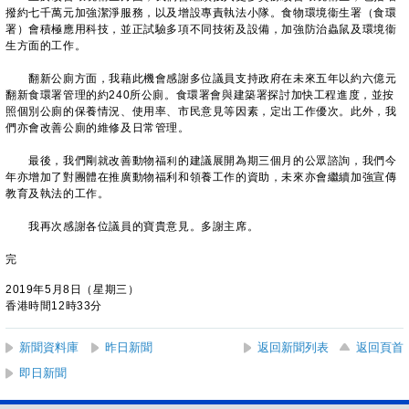
撥約七千萬元加強潔淨服務，以及增設專責執法小隊。食物環境衞生署（食環
署）會積極應用科技，並正試驗多項不同技術及設備，加強防治蟲鼠及環境衞
生方面的工作。
翻新公廁方面，我藉此機會感謝多位議員支持政府在未來五年以約六億元
翻新食環署管理的約240所公廁。食環署會與建築署探討加快工程進度，並按
照個別公廁的保養情況、使用率、市民意見等因素，定出工作優次。此外，我
們亦會改善公廁的維修及日常管理。
最後，我們剛就改善動物福利的建議展開為期三個月的公眾諮詢，我們今
年亦增加了對團體在推廣動物福利和領養工作的資助，未來亦會繼續加強宣傳
教育及執法的工作。
我再次感謝各位議員的寶貴意見。多謝主席。
完
2019年5月8日（星期三）
香港時間12時33分
新聞資料庫
昨日新聞
返回新聞列表
返回頁首
即日新聞