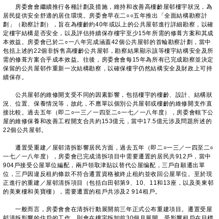
房委會會繼續推行各種計劃及措施，維持和改善高樓齡屋邨樓宇狀況，為
居民提供安全舒適的居住環境。房委會早在二○○五年推出「全面結構勘察計
劃」（勘察計劃），旨在為樓齡約40年或以上的公共屋邨進行詳細勘察，以確
定樓宇結構是否安全，以及評估持續保存樓宇至少15年所需的修葺方案和其成
本效益。房委會已於二○一八年完成涵蓋42個公共屋邨的首輪勘察計劃，當中
包括上述的22個非拆售高樓齡公共屋邨，勘察結果顯示該等樓宇結構安全及所
需的修葺方案合乎成本效益。往後，房委會會每15年為所有已完成勘察並決定
保留的公共屋邨作重新一次結構勘察，以確保樓宇仍然結構安全及財政上可持
續保存。
公共屋邨的維修開支受不同的因素影響，包括樓宇的樓齡、設計、結構狀
況、位置、保養情況等，故此，不應單以個別公共屋邨或樓齡的維修開支作直
接比較。過去五年（即二○一三／一四至二○一七／一八年度），房委會轄下公
屋的維修保養和改善工程開支合共約153億元，當中17.5億元涉及問題所述的
22個公共屋邨。
遷置受重建／屋邨清拆影響居民方面，過去五年（即二○一三／一四至二○
一七／一八年度），房委會已完成清拆項目中需要遷置的居民共912戶，當中
904戶接受公屋單位編配，兩戶領取津貼以替代公屋编配，三戶自願遷出單
位，三戶因違反租約條款不符合遷置資格被終止租約並收回公屋單位。至於現
正進行的重建／屋邨清拆項目（包括白田邨第9、10、11和13座，以及美東邨
的美東樓和美寶樓），需要遷置的租戶共涉及2 914租戶。
一般而言，房委會會在清拆行動展開前三年正式公布重建項目。遷置受屋
邨清拆影響的住戶的工作，則會在樓宇拆卸前30個月展開。受影響租戶在目標