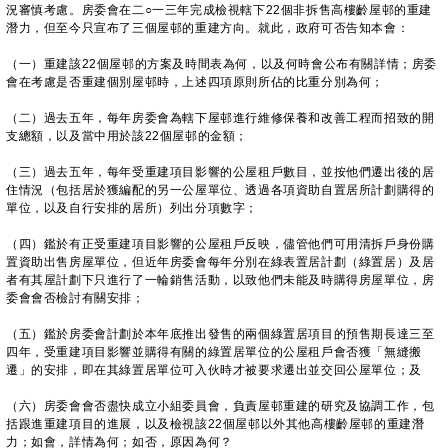
況審慎考慮。房委會在二○一三年完成檢視轄下22個非拆售高樓齡屋邨的重建
潛力，但至今只宣布了三個屋邨的重建方向。就此，政府可否告知本會：
（一）重建該22個屋邨的方案及時間表為何，以及何時會公布有關詳情；房委
會在考慮是否重建個別屋邨時，上述四項原則所佔的比重分別為何；
（二）過去五年，每年房委會為轄下屋邨進行維修保養和改善工程而招致的開
支總額，以及當中用於該22個屋邨的金額；
（三）過去五年，每年受重建項目影響的公屋租戶數目，並按他們遷出後的居
住情況（包括居於獲編配的另一公屋單位、透過各項資助自置居所計劃購得的
單位，以及自行安排的居所）列出分項數字；
（四）鑑於有正受重建項目影響的公屋租戶反映，儘管他們可用清拆戶身份購
置資助出售房屋單位，但近年房委會每年分別在綠表置居計劃（綠置居）及居
者有其屋計劃下只進行了一輪銷售活動，以致他們未能及時購得房屋單位，房
委會會否檢討有關安排；
（五）鑑於房委會計劃於本年底推出發售的兩個綠置居項目的預售期長達三至
四年，受重建項目影響並購得有關的綠置居單位的公屋租戶會否獲「無縫搬
遷」的安排，即在其綠置居單位可入伙時才被要求遷出並交回公屋單位；及
（六）房委會會否盡快成立小組委員會，負責屋邨重建的研究及協調工作，包
括跟進重建項目的進展，以及檢視該22個屋邨以外其他高樓齡屋邨的重建潛
力；如會，詳情為何；如否，原因為何？