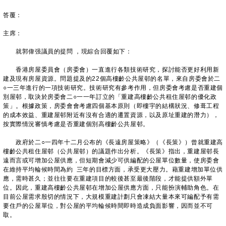
答覆：
主席：
就郭偉强議員的提問 ，現綜合回覆如下：
香港房屋委員會（房委會）一直進行各類技術研究，探討能否更好利用新
建及現有房屋資源。問題提及的22個高樓齡公共屋邨的名單，來自房委會於二
○一三年進行的一項技術研究。技術研究有參考作用，但房委會考慮是否重建個
別屋邨，取決於房委會二○一一年訂立的「重建高樓齡公共租住屋邨的優化政
策」。根據政策，房委會會考慮四個基本原則（即樓宇的結構狀況、修葺工程
的成本效益、重建屋邨附近有沒有合適的遷置資源，以及原址重建的潛力），
按實際情況審慎考慮是否重建個別高樓齡公共屋邨。
政府於二○一四年十二月公布的《長遠房屋策略》（《長策》）曾就重建高
樓齡公共租住屋邨（公共屋邨）的議題作出分析。《長策》指出，重建屋邨長
遠而言或可增加公屋供應，但短期會減少可供編配的公屋單位數量，使房委會
在維持平均輪候時間為約 三年的目標方面，承受更大壓力。藉重建增加單位供
應，需時甚久；並往往要在重建項目的較後甚至最後階段，才能提供額外單
位。因此，重建高樓齡公共屋邨在增加公屋供應方面，只能扮演輔助角色。在
目前公屋需求殷切的情況下，大規模重建計劃只會凍結大量本來可編配予有需
要住戶的公屋單位，對公屋的平均輪候時間即時造成負面影響，因而並不可
取。