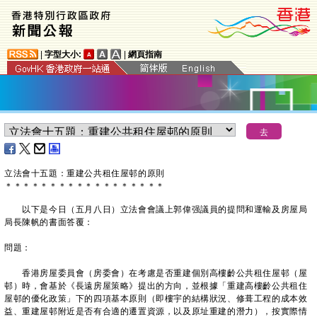
|
字型大小:
|
網頁指南
立法會十五題：重建公共租住屋邨的原則
＊
＊
＊
＊
＊
＊
＊
＊
＊
＊
＊
＊
＊
＊
＊
＊
＊
＊
以下是今日（五月八日）立法會會議上郭偉强議員的提問和運輸及房屋局
局長陳帆的書面答覆：
問題：
香港房屋委員會（房委會）在考慮是否重建個別高樓齡公共租住屋邨（屋
邨）時，會基於《長遠房屋策略》提出的方向，並根據「重建高樓齡公共租住
屋邨的優化政策」下的四項基本原則（即樓宇的結構狀況、修葺工程的成本效
益、重建屋邨附近是否有合適的遷置資源，以及原址重建的潛力），按實際情