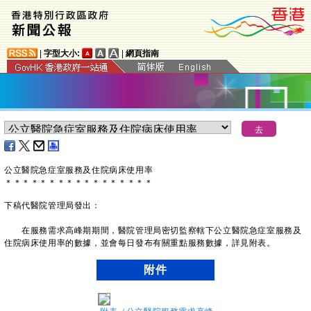
|
字型大小:
|
網頁指南
公立醫院急症室服務及住院病床使用率
＊
＊
＊
＊
＊
＊
＊
＊
＊
＊
＊
＊
＊
＊
＊
＊
＊
下稿代醫院管理局發出：
在服務需求高峰期期間，醫院管理局密切監察轄下公立醫院急症室服務及
住院病床使用率的數據，並會每日發布有關重點服務數據，詳見附表。
附件