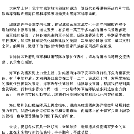
大家早上好！我非常感謝駐港部隊的邀請，讓我代表香港特區政府和市民
歡送導彈驅逐艦海口艦和導彈護衛艦黃山艦海軍編隊返航。
編隊是經中央軍委的批准，在完成國家海軍成立七十周年的閱艦任務後，
返航歸途中停靠香港。過去五天，有多達一萬三千多名的香港市民登艦參觀，
一睹軍艦的威儀，了解各種先進的軍事裝備。編隊讓香港市民，特別是學生和
年輕朋友，加深對國家現代化國防建設的認識，親身感受國家海軍「威武文明
之師」的風範，激發了他們的熱情和對國家民族的認同感和自豪感。
香港特區政府對海軍和駐港部隊在繁忙任務中，還為香港市民籌辦交流活
動，表示衷心感謝。
海軍作為國家海上力量主體，對維護海洋和平安寧和良好秩序負有重要責
任。有「中華神盾」之稱的海口艦曾在二零一二年，完成亞丁灣、索馬里海域
的護航任務後首次來港。海軍近年快速發展，編隊每次來港，都讓我們感到興
奮及驕傲。我和很多香港市民一樣，十分期待海軍編隊以後多到這個南方的
「家」，與香港市民互動交流，讓我們分享國家發展和現代化的豐碩成果。
海口艦和黃山艦編隊馬上再度揚帆，繼續為維護國家海洋權益和發展利益
努力奮鬥。我謹代表香港特區政府和香港市民，向編隊上的全體官兵送上誠摯
的祝福，也希望香港給你們留下美好的印象。
最後，祝願各位官兵一路順風，乘風破浪，繼續擔當保衛國家安全的重
任，並在未來執行新的任務時，事事順利，再建功勳﹗