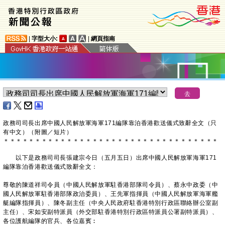
|
字型大小:
|
網頁指南
政務司司長出席中國人民解放軍海軍171編隊靠泊香港歡送儀式致辭全文（只
有中文）
（附圖／短片）
＊
＊
＊
＊
＊
＊
＊
＊
＊
＊
＊
＊
＊
＊
＊
＊
＊
＊
＊
＊
＊
＊
＊
＊
＊
＊
＊
＊
＊
＊
＊
＊
＊
＊
以下是政務司司長張建宗今日（五月五日）出席中國人民解放軍海軍171
編隊靠泊香港歡送儀式致辭全文：
尊敬的陳道祥司令員（中國人民解放軍駐香港部隊司令員）、蔡永中政委（中
國人民解放軍駐香港部隊政治委員）、王先軍指揮員（中國人民解放軍海軍艦
艇編隊指揮員）、陳冬副主任（中央人民政府駐香港特別行政區聯絡辦公室副
主任）、宋如安副特派員（外交部駐香港特別行政區特派員公署副特派員）、
各位護航編隊的官兵、各位嘉賓︰