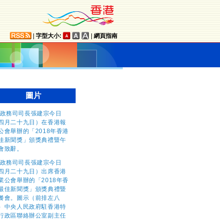
|
字型大小:
|
網頁指南
圖片