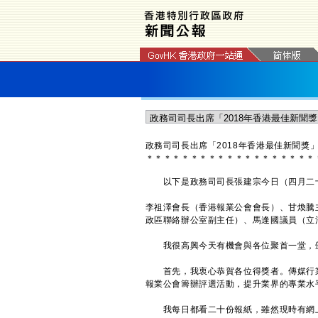
政務司司長出席「2018年香港最佳新聞獎
＊
＊
＊
＊
＊
＊
＊
＊
＊
＊
＊
＊
＊
＊
＊
＊
＊
＊
＊
以下是政務司司長張建宗今日（四月二十九
李祖澤會長（香港報業公會會長）、甘煥騰
政區聯絡辦公室副主任）、馬逢國議員（立
我很高興今天有機會與各位聚首一堂，頒發
首先，我衷心恭賀各位得獎者。傳媒行業
報業公會籌辦評選活動，提升業界的專業水
我每日都看二十份報紙，雖然現時有網上