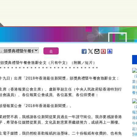
」頒獎典禮暨午餐會致辭全文（只有中文）（附圖／短片）
＊
＊
＊
＊
＊
＊
＊
＊
＊
＊
＊
＊
＊
＊
＊
＊
＊
＊
＊
＊
＊
＊
＊
＊
＊
＊
日）出席「2018年香港最佳新聞獎」頒獎典禮暨午餐會致辭全文：
主席（香港報業公會主席）、盧新寧副主任（中央人民政府駐香港特別行
法會議員）、各位報業公會成員、各位嘉賓、各位得獎者：
報業公會「2018年香港最佳新聞獎」。
經營不易，我感謝各位新聞從業員過去一年謹守崗位。我亦要感謝香港
平，希望各位媒體從業員、文化及創意業界繼續努力，成績再上一層樓。
電子媒體，我仍然較喜歡報紙的油墨味。二十份報紙有收費的、也有免