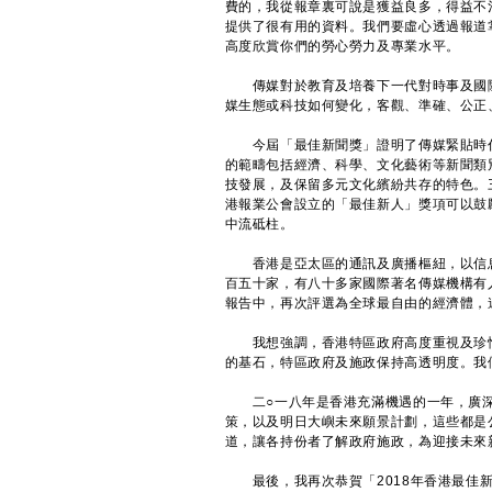
費的，我從報章裏可說是獲益良多，得益不
提供了很有用的資料。我們要虛心透過報道
高度欣賞你們的勞心勞力及專業水平。
傳媒對於教育及培養下一代對時事及國際
媒生態或科技如何變化，客觀、準確、公正
今屆「最佳新聞獎」證明了傳媒緊貼時代
的範疇包括經濟、科學、文化藝術等新聞類
技發展，及保留多元文化繽紛共存的特色。
港報業公會設立的「最佳新人」獎項可以鼓
中流砥柱。
香港是亞太區的通訊及廣播樞紐，以信息
百五十家，有八十多家國際著名傳媒機構有
報告中，再次評選為全球最自由的經濟體，
我想強調，香港特區政府高度重視及珍惜
的基石，特區政府及施政保持高透明度。我
二○一八年是香港充滿機遇的一年，廣深
策，以及明日大嶼未來願景計劃，這些都是
道，讓各持份者了解政府施政，為迎接未來
最後，我再次恭賀「2018年香港最佳新