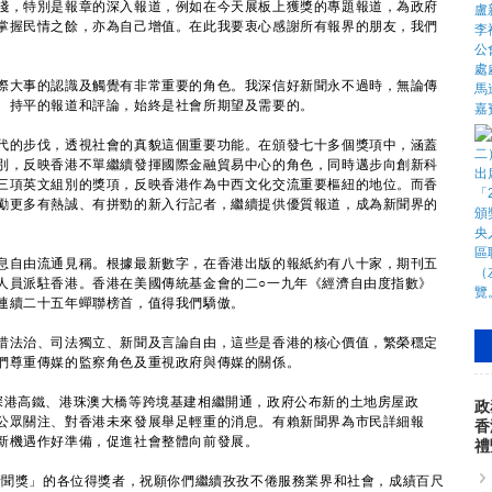
淺，特別是報章的深入報道，例如在今天展板上獲獎的專題報道，為政府
掌握民情之餘，亦為自己增值。在此我要衷心感謝所有報界的朋友，我們
大事的認識及觸覺有非常重要的角色。我深信好新聞永不過時，無論傳
、持平的報道和評論，始終是社會所期望及需要的。
的步伐，透視社會的真貌這個重要功能。在頒發七十多個獎項中，涵蓋
別，反映香港不單繼續發揮國際金融貿易中心的角色，同時邁步向創新科
三項英文組別的獎項，反映香港作為中西文化交流重要樞紐的地位。而香
勵更多有熱誠、有拼勁的新入行記者，繼續提供優質報道，成為新聞界的
自由流通見稱。根據最新數字，在香港出版的報紙約有八十家，期刊五
人員派駐香港。香港在美國傳統基金會的二○一九年《經濟自由度指數》
連續二十五年蟬聯榜首，值得我們驕傲。
法治、司法獨立、新聞及言論自由，這些是香港的核心價值，繁榮穩定
們尊重傳媒的監察角色及重視政府與傳媒的關係。
港高鐵、港珠澳大橋等跨境基建相繼開通，政府公布新的土地房屋政
政
公眾關注、對香港未來發展舉足輕重的消息。有賴新聞界為市民詳細報
香
新機遇作好準備，促進社會整體向前發展。
禮
聞獎」的各位得獎者，祝願你們繼續孜孜不倦服務業界和社會，成績百尺