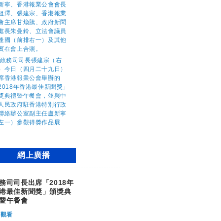
網上廣播
務司司長出席「2018年
港最佳新聞獎」頒獎典
暨午餐會
觀看