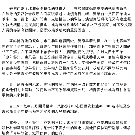
香港作為全球罪案率最低的城市之一，有賴警隊擔當重要的執法者角色，
在維持治安及社會秩序方面表現卓越，成績有目共睹。警隊自一八四四年成立
以來，在一百七十五年間由一支規模細小的隊伍，演變為既現代化又高瞻遠矚
的執法機構，發展與時俱進，成為擁有多達36 500多名正規警察、輔警及文職
人員的專業高效團隊，是香港賴以成功的重要因素。。
要維持香港的安全，市民參與也很關鍵。警隊早着先機，在一九七四年率
先創辦「少年警訊」，鼓勵少年積極參與撲滅罪行，加深青少年與警方之間的
相互了解，在不同活動中啟發年輕人、擴闊他們的視野。在過去四十五年，
「少年警訊」由只是一個五分鐘的電視節目，發展成香港其中一個擁有最多會
員的青少年團體，累積會員人數超過一百萬人，支部分布全港。許多在少年時
代曾參與過「少年警訊」的年輕人已投身警隊的行列，或成為不同領域的精
英，是推動青少年發展的重要元素，與特區政府的青年政策不謀而合。
青年是香港的未來、香港的希望。本屆特區政府致力推動青年全面發展，
促進他們向上流動。我們透過不同政策和資源分配，培育青少年成為對社會有
承擔的未來棟樑。
自二○一七年八月開幕至今，八鄉少訊中心已經為超過40 000名本地及少
數族裔青少年提供領導才能及個人發展的訓練。
此外，「少年警訊」亦緊貼時代，成立少訊電競隊，並協助隊員參加電子
競技科學基礎證書課程，配合時下青少年的興趣，與他們保持緊密聯繫，傳承
培育「青年領袖、滅罪伙伴」的使命。