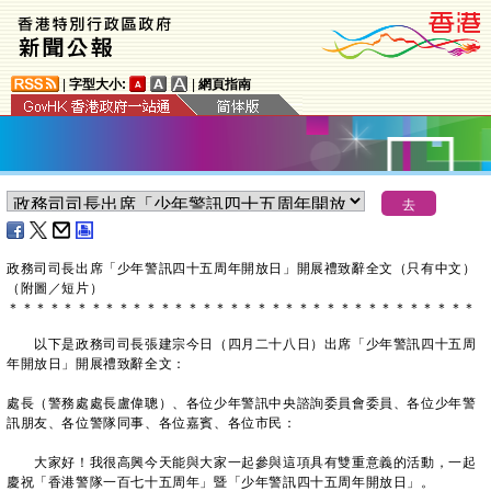
|
字型大小:
|
網頁指南
政務司司長出席「少年警訊四十五周年開放日」開展禮致辭全文（只有中文）
（附圖／短片）
＊
＊
＊
＊
＊
＊
＊
＊
＊
＊
＊
＊
＊
＊
＊
＊
＊
＊
＊
＊
＊
＊
＊
＊
＊
＊
＊
＊
＊
＊
＊
＊
＊
＊
以下是政務司司長張建宗今日（四月二十八日）出席「少年警訊四十五周
年開放日」開展禮致辭全文：
處長（警務處處長盧偉聰）、各位少年警訊中央諮詢委員會委員、各位少年警
訊朋友、各位警隊同事、各位嘉賓、各位市民：
大家好！我很高興今天能與大家一起參與這項具有雙重意義的活動，一起
慶祝「香港警隊一百七十五周年」暨「少年警訊四十五周年開放日」。