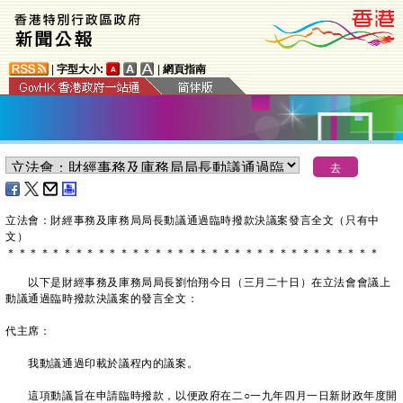
|
字型大小:
|
網頁指南
立法會：財經事務及庫務局局長動議通過臨時撥款決議案發言全文（只有中
文）
＊
＊
＊
＊
＊
＊
＊
＊
＊
＊
＊
＊
＊
＊
＊
＊
＊
＊
＊
＊
＊
＊
＊
＊
＊
＊
＊
＊
＊
＊
＊
＊
＊
以下是財經事務及庫務局局長劉怡翔今日（三月二十日）在立法會會議上
動議通過臨時撥款決議案的發言全文：
代主席：
我動議通過印載於議程內的議案。
這項動議旨在申請臨時撥款，以便政府在二○一九年四月一日新財政年度開