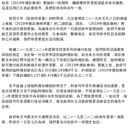
始至《2019年撥款條例》實施的一段期間，繼續獲得所需資源提供各項服務。
這是沿用已久的必要程序，具體安排亦與近年一致。
按照今年《財政預算案》的時間表，立法會將於二○一九年五月八日的會議
上恢復《2019年撥款條例草案》的二讀辯論。因此，《2019年撥款條例》將
不會於該日期前實施。為確保在今年四月一日新財政年度開始時，政府不會因
缺乏資源而需要停止包括教育、社會福利、醫療衞生、保安等與市民息息相關
的公共服務，我們有需要提出這項動議。
根據二○一九至二○二○年度開支預算所列的備付款額，我們按照決議案第
四段的規定，決定每一分目所申請的臨時撥款額。綜合各分目的需要，我在致
辭文本的註釋中提供了每一總目之下的初訂臨時撥款額。總體而言，臨時撥款
額可應付政府約兩個月的運作需要。在《2019年撥款條例》實施之前，政府可
動用的臨時撥款額合計為1,310億8,169萬9千元，約相當於《2019年撥款條例
草案》下撥款總額5,157億9,478萬5千元的百分之二十五。
在不超越上述臨時撥款總額的情況下，財政司司長可根據這項決議案，更
改任何開支分目下的臨時撥款額，但更改後的款額，不得超過在二○一九至二○
二○年度開支預算中為有關分目所預留的款額。為了增加透明度，一如往常，倘
若財政司司長需要行使這項權力，會在政府向立法會財務委員會提交的報告中
反映。
政府每天均要支付大量開支項目。以二○一九至二○二○財政年度第一個星
期，即四月一日至七日為例，我們要支付的其中一些開支包括：