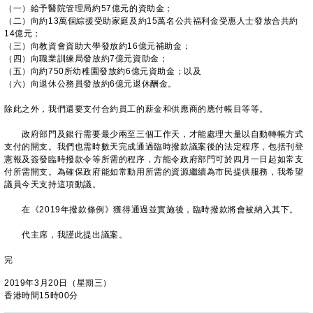
（一）給予醫院管理局約57億元的資助金；
（二）向約13萬個綜援受助家庭及約15萬名公共福利金受惠人士發放合共約
14億元；
（三）向教資會資助大學發放約16億元補助金；
（四）向職業訓練局發放約7億元資助金；
（五）向約750所幼稚園發放約6億元資助金；以及
（六）向退休公務員發放約6億元退休酬金。
除此之外，我們還要支付合約員工的薪金和供應商的應付帳目等等。
政府部門及銀行需要最少兩至三個工作天，才能處理大量以自動轉帳方式
支付的開支。我們也需時數天完成通過臨時撥款議案後的法定程序，包括刊登
憲報及簽發臨時撥款令等所需的程序，方能令政府部門可於四月一日起如常支
付所需開支。為確保政府能如常動用所需的資源繼續為市民提供服務，我希望
議員今天支持這項動議。
在《2019年撥款條例》獲得通過並實施後，臨時撥款將會被納入其下。
代主席，我謹此提出議案。
完
2019年3月20日（星期三）
香港時間15時00分