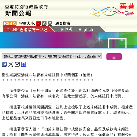
|
字型大小:
|
網頁指南
衞生署調查涉嫌非法管有未經註冊中成藥個案（附圖）
＊
＊
＊
＊
＊
＊
＊
＊
＊
＊
＊
＊
＊
＊
＊
＊
＊
＊
＊
＊
＊
＊
＊
＊
衞生署今日（三月十四日）正調查位於元朗宏利街的位元堂（保健食品）
有限公司，涉嫌非法管有一款名為「位元堂清感茶」的未經註冊中成藥。
衞生署根據情報展開調查，並到上址檢取了上述未經註冊中成藥。根據產
品標籤，上述產品聲稱能清熱透表，適合關注四時感冒症狀人士。調查顯示，
上述產品從馬來西亞進口作本地銷售。
衞生署發言人說：「由於未經註冊中成藥的安全、品質及成效均未經證
實，故此可能對公眾健康構成風險。署方得悉，位元堂（保健食品）有限公司