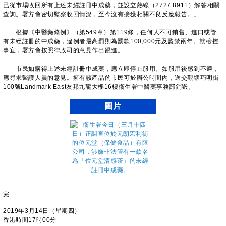
已從市場收回所有上述未經註冊中成藥，並設立熱線（2727 8911）解答相關
查詢。署方會密切監察收回情況，至今沒有接獲相關不良反應報告。」
根據《中醫藥條例》（第549章）第119條，任何人不可銷售、進口或管
有未經註冊的中成藥，違例者最高罰則為罰款100,000元及監禁兩年。就檢控
事宜，署方會按照律政司的意見作出跟進。
市民如購得上述未經註冊中成藥，應立即停止服用。如服用後感到不適，
應尋求醫護人員的意見。擁有該產品的市民可於辦公時間內，送交觀塘巧明街
100號Landmark East友邦九龍大樓16樓衞生署中醫藥事務部銷毀。
圖片
完
2019年3月14日（星期四）
香港時間17時00分