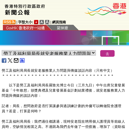
|
字型大小:
|
網頁指南
勞工及福利局局長就安老服務業人力問題與傳媒談話內容（只有中文）
＊
＊
＊
＊
＊
＊
＊
＊
＊
＊
＊
＊
＊
＊
＊
＊
＊
＊
＊
＊
＊
＊
＊
＊
＊
＊
＊
＊
＊
＊
＊
以下是勞工及福利局局長羅致光博士今日（三月九日）中午出席兒童發展
基金「十年敢想」頒獎典禮及兒童發展基金計劃結業禮後，就安老服務業人力
問題與傳媒的談話內容：
記者：局長，想問政府是否打算讓參與過訓練計劃的外傭可以轉做院舍護理
員？若是，打算是何時？
勞工及福利局局長：我們過往都講過，現時安老院在聘用個人護理員等前線人
員時，空缺情況相當之高。不過因為我們去年做了一些措施，增加了（資助福