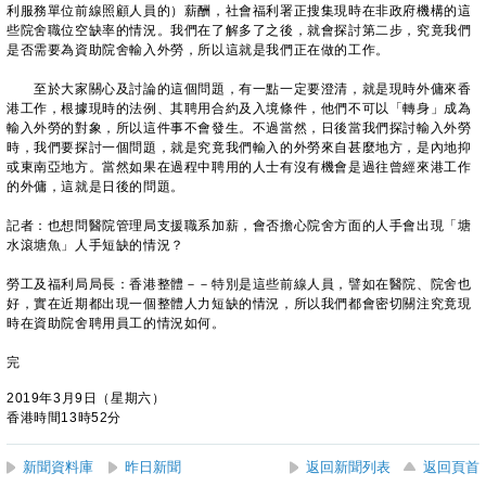
利服務單位前線照顧人員的）薪酬，社會福利署正搜集現時在非政府機構的這
些院舍職位空缺率的情況。我們在了解多了之後，就會探討第二步，究竟我們
是否需要為資助院舍輸入外勞，所以這就是我們正在做的工作。
至於大家關心及討論的這個問題，有一點一定要澄清，就是現時外傭來香
港工作，根據現時的法例、其聘用合約及入境條件，他們不可以「轉身」成為
輸入外勞的對象，所以這件事不會發生。不過當然，日後當我們探討輸入外勞
時，我們要探討一個問題，就是究竟我們輸入的外勞來自甚麼地方，是內地抑
或東南亞地方。當然如果在過程中聘用的人士有沒有機會是過往曾經來港工作
的外傭，這就是日後的問題。
記者：也想問醫院管理局支援職系加薪，會否擔心院舍方面的人手會出現「塘
水滾塘魚」人手短缺的情況？
勞工及福利局局長：香港整體－－特別是這些前線人員，譬如在醫院、院舍也
好，實在近期都出現一個整體人力短缺的情況，所以我們都會密切關注究竟現
時在資助院舍聘用員工的情況如何。
完
2019年3月9日（星期六）
香港時間13時52分
新聞資料庫
昨日新聞
返回新聞列表
返回頁首