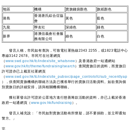
地區
機構
賣旗錢袋顏色
旗紙顏色
香港唐氏綜合症協
港島
黃色
藍色
會
九龍
學友社
深綠色
綠色
港澳信義會社會服
新界
綠色
白色
務有限公司
發言人稱，市民如有查詢，可致電社署熱線2343 2255，或1823電話中心
專線3142 2678。市民可在社署網頁
（
www.swd.gov.hk/tc/index/site_whatsnew
）及香港政府一站通網站
（
www.gov.hk/tc/theme/fundraising/search
）查閱賣旗日的資料，而賣旗日
許可證亦已上載至社署網頁
（
www.swd.gov.hk/tc/index/site_pubsvc/page_controlofc/sub_recentlyap
），供查閱賣旗機構的聯絡方法及已獲准舉行的賣旗日活動資料。如欲查詢個
別賣旗日的詳細安排，請與相關機構聯絡。
獲社署發出許可證於公眾地方進行慈善籌款活動的資料，亦已上載於香港
政府一站通網頁（
www.gov.hk/fundraising
）。
發言人補充說：「市民如對賣旗活動有所懷疑，請不要捐助，並立即通知
警方。」
完