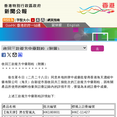
|
字型大小:
|
網頁指南
收回三款複方中藥顆粒（附圖）
＊
＊
＊
＊
＊
＊
＊
＊
＊
＊
＊
＊
＊
＊
衞生署今日（二月二十八日）同意本地持牌中成藥批發商香港海天濃縮中
藥有限公司（海天）自願從市面收回共三個批次的三款複方中藥顆粒，因有關
產品所使用的輔料份量與註冊記錄內的詳情不符，懷疑為未經註冊中成藥。
上述三款複方中藥顆粒詳情如下:
產品名稱
批次編號
標籤上註冊編號
【海天牌】濟生腎氣丸
HK180801
HKC-11427