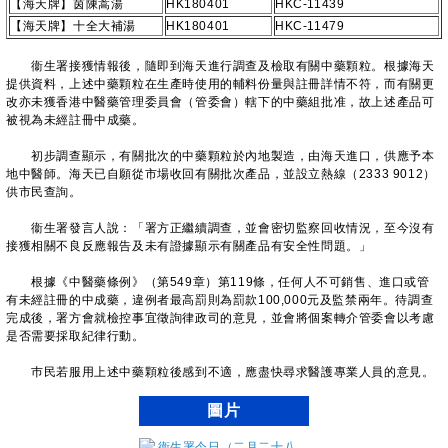
【海天牌】茵陳蒿湯
HK180401
HKC-11439
【海天牌】十全大補湯
HK180401
HKC-11479
衞生署接獲情報後，隨即到海天進行調查及檢取有關中藥顆粒。根據海天
提供資料，上述中藥顆粒在生產時使用的輔料份量與註冊詳情不符，而有關更
改亦未獲香港中醫藥管理委員會（管委會）轄下的中藥組批准，故上述產品可
被視為未經註冊中成藥。
初步調查顯示，有關批次的中藥顆粒於內地製造，由海天進口，供應予本
地中醫師。海天已自願從市場收回有關批次產品，並設立熱線（2333 9012）
供市民查詢。
衞生署發言人說：「署方正繼續調查，並會密切監察回收情況，至今沒有
接獲相關不良反應報告及未有證據顯示有關產品有安全性問題。」
根據《中醫藥條例》（第549章）第119條，任何人不可銷售、進口或管
有未經註冊的中成藥，違例者最高罰則為罰款100,000元及監禁兩年。待調查
完成後，署方會就檢控事宜徵詢律政司的意見，並會將個案轉介管委會以考慮
是否需要採取紀律行動。
巿民若服用上述中藥顆粒後感到不適，應盡快尋求醫護專業人員的意見。
圖片