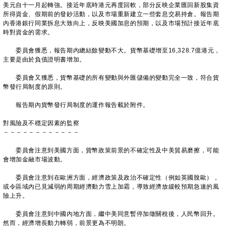
美元自十一月起轉強。接近年底時港元再度回軟，部分反映企業匯回新股集資
所得資金、假期前的發鈔活動，以及市場重新建立一些套息交易持倉。報告期
內香港銀行同業拆息大致向上，反映美國加息的預期，以及市場預計接近年底
時對資金的需求。
委員會獲悉，報告期內總結餘變動不大。貨幣基礎增至16,328.7億港元，
主要是由於負債證明書增加。
委員會又獲悉，貨幣基礎的所有變動與外匯儲備的變動完全一致，符合貨
幣發行局制度的原則。
報告期內貨幣發行局制度的運作報告載於附件。
對風險及不穩定因素的監察
－－－－－－－－－－－－
委員會注意到美國方面，貨幣政策前景的不確定性及中美貿易磨擦，可能
會增加金融市場波動。
委員會注意到在歐洲方面，經濟政策及政治不確定性（例如英國脫歐），
或令區域內已見減弱的周期經濟動力雪上加霜，導致經濟放緩較預期急速的風
險上升。
委員會注意到中國內地方面，繼中美同意暫停加徵關稅後，人民幣回升。
然而，經濟增長動力轉弱，前景更為不明朗。