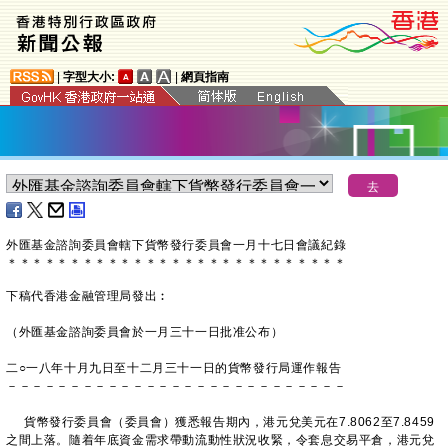
|
字型大小:
|
網頁指南
外匯基金諮詢委員會
轄下貨幣發行委員會一
月十七日會議紀錄
＊
＊
＊
＊
＊
＊
＊
＊
＊
＊
＊
＊
＊
＊
＊
＊
＊
＊
＊
＊
＊
＊
＊
＊
＊
＊
＊
下稿代香港金融管理局發出︰
（外匯基金諮詢委員會於一月三十一日批准公布）
二○一八年十月九日至十二月三十一日的貨幣發行局運作報告
－－－－－－－－－－－－－－－－－－－－－－－－－－－
貨幣發行委員會（委員會）獲悉報告期內，港元兌美元在7.8062至7.8459
之間上落。隨着年底資金需求帶動流動性狀況收緊，令套息交易平倉，港元兌