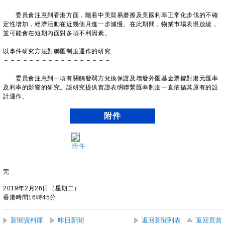
委員會注意到香港方面，隨着中美貿易磨擦及美國利率正常化步伐的不確
定性增加，經濟活動在近幾個月進一步減慢。在此期間，物業市場表現放緩，
並可能會在短期內面對多項不利因素。
以事件研究方法對聯匯制度運作的研究
－－－－－－－－－－－－－－－－－
委員會注意到一項有關觸發弱方兌換保證及增發外匯基金票據對港元匯率
及利率的影響的研究。該研究提供實證表明聯繫匯率制度一直依循其原有的設
計運作。
附件
附件
完
2019年2月26日（星期二）
香港時間16時45分
新聞資料庫
昨日新聞
返回新聞列表
返回頁首