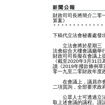
財政司司長將簡介二零
算案》
＊
＊
＊
＊
＊
＊
＊
＊
＊
＊
＊
＊
＊
下稿代立法會秘書處發
立法會將於星期三（
法會綜合大樓會‍議‍廳
財政司司長擬在會‍議上
《截至2020年3月31
讀《2019年撥款條例草
零一九至二零財政年度
在會議上，議員亦會
二項質詢，全‍部要求政
公眾人士可透過立法
取上述會議的議程。謹