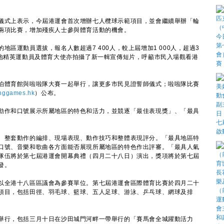
式上表示，今屆港運會首次增辦七人欖球示範項目，並會繼續舉辦「輪
兩項比賽，增加殘疾人士參與體育活動的機會。
運動員選拔，報名人數超過7 400人，較上屆增加1 000人，超過3
本地精英運動員及體育大使亦拍攝了新一輯宣傳短片，呼籲市民入場觀看港
體育館與啦啦隊大賽一起舉行，讓更多市民見證誓師儀式；啦啦隊比賽
nggames.hk
）公布。
作和口號展示所屬地區的特色和活力，並競逐「最佳表現獎」、「最具
整套動作的編排、現場表現、動作技巧和整體表現評分。「最具地區特
口號、音樂和歌曲各方面能否展現所屬地區的特色作出評審。「最具人氣
隊伍將於第七屆港運會開幕典禮（四月二十八日）演出，獎項將於第七屆
發。
全港十八區區議會為參賽單位。第七屆港運會區際體育比賽於四月二十
項目，包括田徑、羽毛球、籃球、五人足球、游泳、乒乓球、網球及排
行，包括三月十日在沙田城門河畔一帶舉行的「賽馬會全城躍動活力