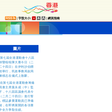
|
字型大小:
|
網頁指南
圖片