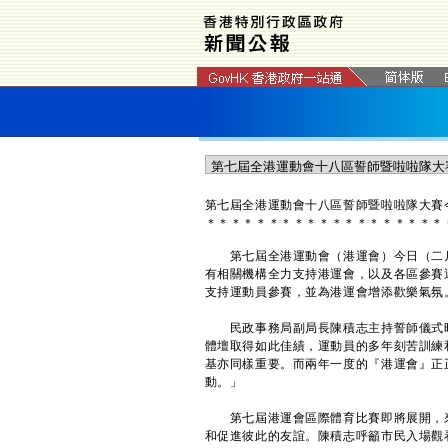
第七屆全港運動會十八區誓師暨啦啦隊大賽
＊
＊
＊
＊
＊
＊
＊
＊
＊
＊
＊
＊
＊
＊
＊
＊
＊
＊
＊
第七屆全港運動會（港運會）今日（二月
有相關機構全力支持港運會，以及各區參賽
支持運動員參賽，並為港運會增添歡樂氣氛
民政事務局副局長陳積志主持誓師儀式時
體壇取得如此佳績，運動員的多年刻苦訓練
基亦同樣重要。而兩年一度的『港運會』正
動。」
第七屆港運會區際體育比賽即將展開，來
和促進彼此的友誼。陳積志呼籲市民入場觀