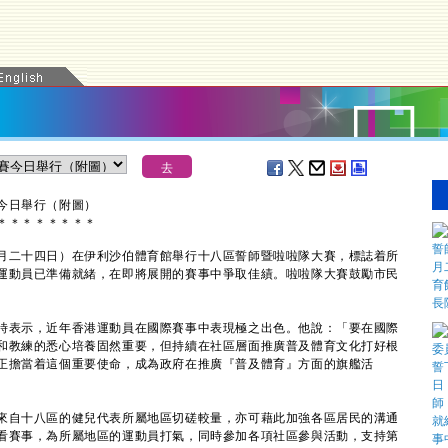
今日舉行（附圖）
＊
＊
＊
＊
＊
＊
＊
＊
二十四日）在伊利沙伯體育館舉行十八區誓師暨啦啦隊大賽，標誌着所
運動員已準備就緒，在即將展開的賽事中爭取佳績。啦啦隊大賽鼓勵市民
。
表示，近年香港運動員在國際賽事中表現極之出色。他說：「要在國際
和教練的悉心培養固然重要，但持續在社區層面推廣普及體育文化打好根
正擔當着這個重要使命，成為政府在推廣『普及體育』方面的旗艦活
自十八區的健兒代表所屬地區切磋較量，亦可藉此加強各區居民的溝通
看賽事，為所屬地區的運動員打氣，同時參加各項社區參與活動，支持第