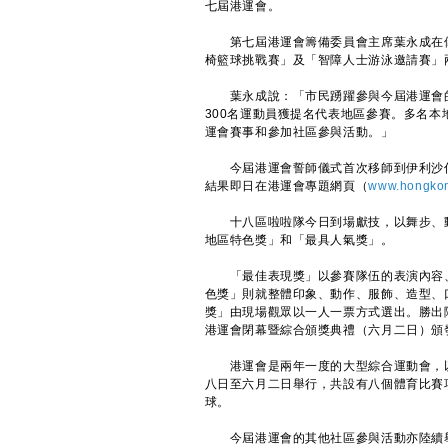
七屆港運會。
第七屆港運會籌備委員會主席葉永成在儀
椅籃球挑戰賽」及「智障人士游泳邀請賽」
葉永成說：「市民踴躍參與今屆港運會的地區
300名運動員獲提名代表地區參賽。多名
運會賽事和參加社區參與活動。」
今屆港運會誓師儀式首次移師到伊利沙伯
結果即日在港運會專題網頁（
www.hongko
十八區啦啦隊今日到場獻技，以舞步、動
地區特色獎」和「最具人氣獎」。
「最佳表現獎」以參賽隊伍的表演內容、
色獎」則就整體印象、動作、服飾、造型、
獎」由現場觀眾以一人一票方式選出。勝出
港運會閉幕暨綜合頒獎典禮（六月二日）頒
港運會是兩年一度的大型綜合運動會，以
八日至六月二日舉行，共設有八個體育比賽
球。
今屆港運會的其他社區參與活動亦陸續舉