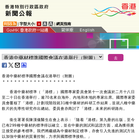
|
字型大小:
|
網頁指南
香港中藥材標準國際會議在港舉行（附圖）
＊
＊
＊
＊
＊
＊
＊
＊
＊
＊
＊
＊
＊
＊
＊
＊
＊
＊
＊
香港中藥材標準（「港標」）國際專家委員會第十一次會議於二月十八日
至二十日在香港舉行，逾70名來自海外、內地和本地的專家出席。國際專家委
員會覆核了「港標」計劃現階段就31種中藥材的科研工作結果，並就八種中藥
飲片的先導性研究作出總結。委員會亦商討了「港標」未來的科研路向。
衞生署署長陳漢儀醫生在會上表示：「隨着『港標』第九冊的出版，至今
已有299種中藥材的標準得以確立，並在中藥的測試和認證方面，成為獲得廣
泛接受的參考標準。我們將繼續為中藥材制定標準，亦會引入先進的測試方法
以加強中藥材的質量控制，力求與國際標準接軌。」