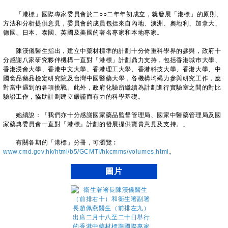
「港標」國際專家委員會於二○○二年年初成立，就發展「港標」的原則、
方法和分析提供意見，委員會的成員包括來自內地、澳洲、奧地利、加拿大、
德國、日本、泰國、英國及美國的著名專家和本地專家。
陳漢儀醫生指出，建立中藥材標準的計劃十分倚重科學界的參與，政府十
分感謝八家研究夥伴機構一直對「港標」計劃鼎力支持，包括香港城市大學、
香港浸會大學、香港中文大學、香港理工大學、香港科技大學、香港大學、中
國食品藥品檢定研究院及台灣中國醫藥大學，各機構均竭力參與研究工作，應
對當中遇到的各項挑戰。此外，政府化驗所繼續為計劃進行實驗室之間的對比
驗證工作，協助計劃建立嚴謹而有力的科學基礎。
她續說：「我們亦十分感謝國家藥品監督管理局、國家中醫藥管理局及國
家藥典委員會一直對『港標』計劃的發展提供寶貴意見及支持。」
有關各期的「港標」分冊，可瀏覽︰
www.cmd.gov.hk/html/b5/GCMTI/hkcmms/volumes.html
。
圖片