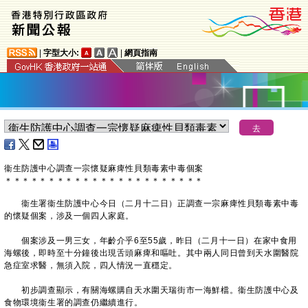
|
字型大小:
|
網頁指南
衞生防護中心調查一宗懷疑麻痺性貝類毒素中毒個案
＊
＊
＊
＊
＊
＊
＊
＊
＊
＊
＊
＊
＊
＊
＊
＊
＊
＊
＊
＊
＊
＊
＊
衞生署衞生防護中心今日（二月十二日）正調查一宗麻痺性貝類毒素中毒
的懷疑個案，涉及一個四人家庭。
個案涉及一男三女，年齡介乎6至55歲，昨日（二月十一日）在家中食用
海螺後，即時至十分鐘後出現舌頭麻痺和嘔吐。其中兩人同日曾到天水圍醫院
急症室求醫，無須入院，四人情況一直穩定。
初步調查顯示，有關海螺購自天水圍天瑞街市一海鮮檔。衞生防護中心及
食物環境衞生署的調查仍繼續進行。