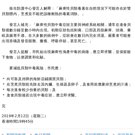
衞生防護中心發言人解釋：「麻痺性貝類毒素在自然情況下可能存在於雙
貝類體內，烹煮並不能把該種耐熱的毒素消除。」
發言人補充：「麻痺性貝類中毒症狀主要與神經系統相關，通常在進食貝
類後數分鐘至數小時內出現。初期症狀包括刺痛、口部及四肢麻痺、頭痛、暈
眩及腸胃不適。在大多數的病例中，症狀會在數日內完全消退。嚴重者可能會
出現吞嚥及發音困難、癱瘓、呼吸停頓，甚至死亡。」
發言人提醒，市民如出現麻痺性海產中毒的病徵，應立即求醫，並保留餘
下食物，以便調查和化驗。
要減低貝類中毒風險，市民應：
＊ 向可靠及持牌的海鮮店鋪購買貝類；
＊ 在烹煮貝類前先除去其內臟、生殖器及卵子，及食用前應棄掉烹煮的汁液；
＊ 每次進食較少份量的貝類；及
＊ 進食貝類後若出現中毒症狀，應立即求醫。
完
2019年2月12日（星期二）
香港時間19時45分