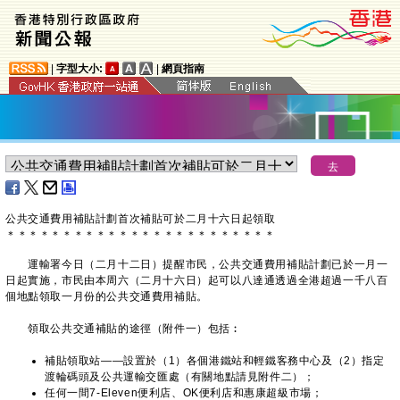
|
字型大小:
|
網頁指南
公共交通費用補貼計劃首次補貼可於二月十六日起領取
＊
＊
＊
＊
＊
＊
＊
＊
＊
＊
＊
＊
＊
＊
＊
＊
＊
＊
＊
＊
＊
＊
＊
＊
運輸署今日（二月十二日）提醒市民，公共交通費用補貼計劃已於一月一
日起實施，市民由本周六（二月十六日）起可以八達通透過全港超過一千八百
個地點領取一月份的公共交通費用補貼。
領取公共交通補貼的途徑（附件一）包括︰
補貼領取站——設置於（1）各個港鐵站和輕鐵客務中心及（2）指定
渡輪碼頭及公共運輸交匯處（有關地點請見附件二）；
任何一間7-Eleven便利店、OK便利店和惠康超級市場；