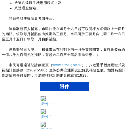
透過八達通手機應用程式；及
八達通服務站。
詳細領取步驟請參考附件三。
運輸署發言人補充，市民往後在每月十六日起可以同樣方式領取上一個月
的補貼。領取每月補貼的有效期為三個月。市民可於三個月內（即二月十六日
至五月十五日）領取一月份的補貼。
運輸署發言人說：「根據市民在計劃下的一月份實際開支，政府會發放約
一億八千六百萬元的補貼，有超過二百三十萬名市民受惠。」
市民可透過補貼計劃網頁（
www.ptfss.gov.hk
）、八達通手機應用程式及
補貼計劃熱線（2969 5500）查詢公共交通開支記錄及補貼金額。如對補貼計
劃詳情有任何疑問，可瀏覽補貼計劃網頁或致電1823。
附件
附件一
附件二