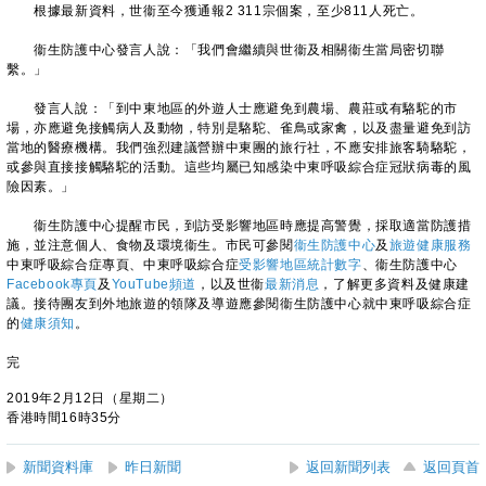
根據最新資料，世衞至今獲通報2 311宗個案，至少811人死亡。
衞生防護中心發言人說：「我們會繼續與世衞及相關衞生當局密切聯
繫。」
發言人說：「到中東地區的外遊人士應避免到農場、農莊或有駱駝的市
場，亦應避免接觸病人及動物，特別是駱駝、雀鳥或家禽，以及盡量避免到訪
當地的醫療機構。我們強烈建議營辦中東團的旅行社，不應安排旅客騎駱駝，
或參與直接接觸駱駝的活動。這些均屬已知感染中東呼吸綜合症冠狀病毒的風
險因素。」
衞生防護中心提醒市民，到訪受影響地區時應提高警覺，採取適當防護措
施，並注意個人、食物及環境衞生。市民可參閱
衞生防護中心
及
旅遊健康服務
中東呼吸綜合症專頁、中東呼吸綜合症
受影響地區統計數字
、衞生防護中心
Facebook專頁
及
YouTube頻道
，以及世衞
最新消息
，了解更多資料及健康建
議。接待團友到外地旅遊的領隊及導遊應參閱衞生防護中心就中東呼吸綜合症
的
健康須知
。
完
2019年2月12日（星期二）
香港時間16時35分
新聞資料庫
昨日新聞
返回新聞列表
返回頁首