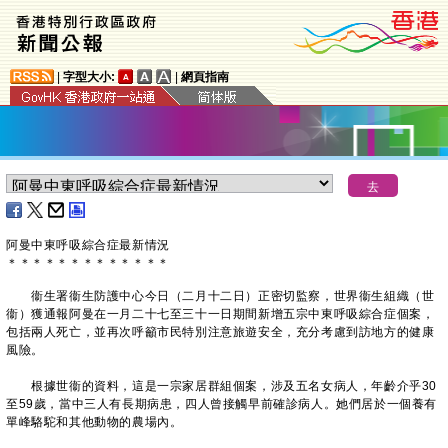
|
字型大小:
|
網頁指南
阿曼中東呼吸綜合症最新情況
＊
＊
＊
＊
＊
＊
＊
＊
＊
＊
＊
＊
＊
衞生署衞生防護中心今日（二月十二日）正密切監察，世界衞生組織（世
衞）獲通報阿曼在一月二十七至三十一日期間新增五宗中東呼吸綜合症個案，
包括兩人死亡，並再次呼籲市民特別注意旅遊安全，充分考慮到訪地方的健康
風險。
根據世衞的資料，這是一宗家居群組個案，涉及五名女病人，年齡介乎30
至59歲，當中三人有長期病患，四人曾接觸早前確診病人。她們居於一個養有
單峰駱駝和其他動物的農場內。