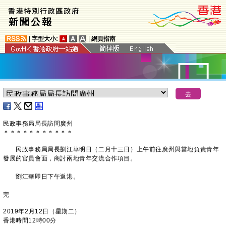
|
字型大小:
|
網頁指南
民政事務局局長訪問廣州
＊
＊
＊
＊
＊
＊
＊
＊
＊
＊
＊
民政事務局局長劉江華明日（二月十三日）上午前往廣州與當地負責青年
發展的官員會面，商討兩地青年交流合作項目。
劉江華即日下午返港。
完
2019年2月12日（星期二）
香港時間12時00分