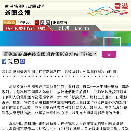
|
字型大小:
|
網頁指南
電影新浪潮先鋒章國明在電影資料館「影談系列」分享創作歷程（附圖）
＊
＊
＊
＊
＊
＊
＊
＊
＊
＊
＊
＊
＊
＊
＊
＊
＊
＊
＊
＊
＊
＊
＊
＊
＊
＊
＊
＊
＊
＊
＊
＊
康樂及文化事務署香港電影資料館（資料館）自二○一三年開始舉辦「影談
系列」，每次以不同影人為焦點，放映他們挑選的影片，並透過映後談讓觀眾
了解影人的電影創作及靈感來源。新一輯「影談系列」將於三月推出，由電影
編導、攝影、特效及定格動畫導演章國明挑選三部自家作品及兩部心水電影於
資料館電影院放映，並於每場放映後聯同其他電影人、影評人、學者以及音樂
製作人舉行映後談，分享多年來創作心得，以及從大師級電影所得的啟發。
章國明出道初期於電視台執導，後得電影人泰迪羅賓及前警司陳欣健襄
助，為首部電影作品《點指兵兵》（1979）執導，票房報捷且贏盡口碑，是新