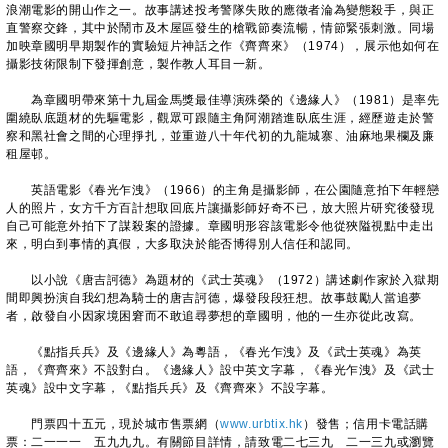
浪潮電影的開山作之一。故事講述投考警隊失敗的應徵者淪為變態殺手，與正
直警察交鋒，其中於鬧市及木屋區發生的槍戰節奏流暢，情節緊張刺激。同場
加映章國明早期製作的實驗短片神話之作《齊齊來》（1974），展示他如何在
攝影技術限制下發揮創意，製作教人耳目一新。
為章國明帶來第十九屆金馬獎最佳導演殊榮的《邊緣人》（1981）是率先
圍繞臥底題材的先驅電影，觀眾可跟隨主角阿潮踏進臥底生涯，經歷遊走於警
察和黑社會之間的心理掙扎，並重遊八十年代初的九龍城寨、油麻地果欄及廉
租屋邨。
英語電影《春光乍洩》（1966）的主角是攝影師，在公園隨意拍下年輕戀
人的照片，女方千方百計想取回底片讓攝影師好奇不已，放大照片研究後發現
自己可能意外拍下了謀殺案的證據。章國明形容該電影令他從狹隘視點中走出
來，明白到事情的真假，大多取決於能否博得別人信任和認同。
以小說《唐吉訶德》為題材的《武士英魂》（1972）講述劇作家於入獄期
間即興扮演自我幻想為騎士的唐吉訶德，爆發段段狂想。故事鼓勵人當追夢
者，啟發自小因家境困窘而不敢追尋夢想的章國明，他的一生亦從此改寫。
《點指兵兵》及《邊緣人》為粵語，《春光乍洩》及《武士英魂》為英
語，《齊齊來》不設對白。《邊緣人》設中英文字幕，《春光乍洩》及《武士
英魂》設中文字幕，《點指兵兵》及《齊齊來》不設字幕。
門票四十五元，現於城市售票網（
www.urbtix.hk
）發售；信用卡電話購
票：二一一一 五九九九。有關節目詳情，請致電二七三九 二一三九或瀏覽