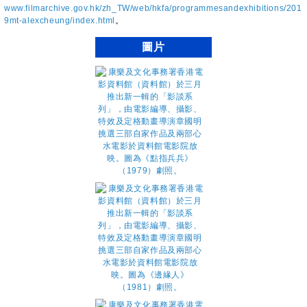
www.filmarchive.gov.hk/zh_TW/web/hkfa/programmesandexhibitions/201
9mt-alexcheung/index.html
。
圖片