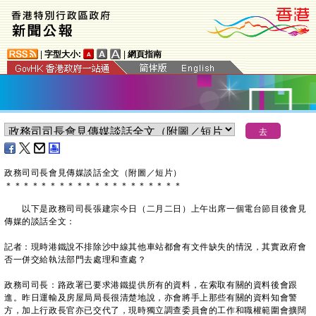
|
字型大小:
|
網頁指南
政務司司長會見傳媒談話全文（附圖／短片）
＊
＊
＊
＊
＊
＊
＊
＊
＊
＊
＊
＊
＊
＊
＊
＊
＊
＊
＊
＊
以下是政務司司長張建宗今日（二月二日）上午出席一個電台節目後會見
傳媒的談話全文：
記者：現時港鐵說不排除沙中線其他車站都會有文件缺失的情況，其實政府會
否一併交給執法部門去處理和查處？
政務司司長：路政署已要求港鐵提供所有的資料，在索取有關的資料後會跟
進。昨日運輸及房屋局局長很清楚地說，亦會將手上那些有關的資料知會警
方，加上行政長官亦已交代了，現時獨立調查委員會的工作和職權範圍會擴闊