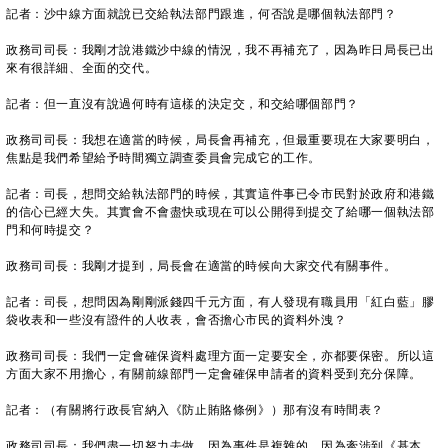
記者：沙中線方面就說已交給執法部門跟進，何否說是哪個執法部門？
政務司司長：我剛才說港鐵沙中線的情況，我不再補充了，因為昨日局長已出
來有很詳細、全面的交代。
記者：但一直沒有說過何時有這樣的決定交，和交給哪個部門？
政務司司長：我想在適當的時候，局長會再補充，但最重要現在大家要明白，
焦點是我們希望給予時間獨立調查委員會完成它的工作。
記者：司長，想問交給執法部門的時候，其實這件事已令市民對於政府和港鐵
的信心已經大失。其實會不會盡快或現在可以公開得到提交了給哪一個執法部
門和何時提交？
政務司司長：我剛才提到，局長會在適當的時候向大家交代有關事件。
記者：司長，想問因為剛剛派錢四千元方面，有人發現有職員用「紅白藍」膠
袋收表和一些沒有證件的人收表，會否擔心市民的資料外洩？
政務司司長：我們一定會確保資料處理方面一定要安全，亦都要保密。所以這
方面大家不用擔心，有關前線部門一定會確保申請者的資料受到充分保障。
記者：（有關將行政長官納入《防止賄賂條例》）那有沒有時間表？
政務司司長：我們盡一切努力去做，因為事件是複雜的，因為牽涉到《基本