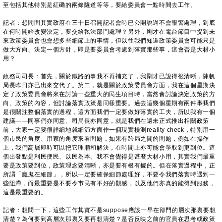
至包括其他特別是紅磡的兩條隧道等等，要給委員會一點時間去工作。
記者：想問問其實政府在三十日召開記者會時已公開說過不會報警處理，到底
在何時開始改變決定，要交給執法部門處理？另外，剛才在電台節目中提到未
來政策委員會也會想多些細節上的事情，但以往我們知道政策委員會可能只是
做大方向、決定一個方針，即是要委員會考慮到落實那些事，這會否是大材小
用？
政務司司長：首先，關於鐵路的事我不再補充了，我剛才已說得很清晰，陳帆
局長昨日亦已出來交代了。第二，就是關於政策委員會方面，我在這個星期決
定了政策委員會將來在討論一些重大的民生項目時，當然會討論決定政策的方
向、政策的內容，但討論落實政策是同樣重要。過去這幾個星期有兩件事我們
是很關注整個落實的過程，這方面我們一定要做好落實的工夫，所以我有一個
建議——同事們亦同意、司局長亦同意，就是我們在還未正式推出相關政策
前，大家一定要很詳細地就細節方面作一個現實檢測reality check，特別用一
個市民的角度、用家的角度來看問題，如果有跨局之間的問題，例如在操作
上，我們高層即時可以把它理順和解決，在時間上亦可能會爭取到更到位。這
個出發點是利民便民、以民為本。我不會覺得是甚麼大材小用，其實我們最重
要是政策要到位，政策理念要清晰，亦是要有根有據的。但在落實過程中，正
所謂「魔鬼在細節」，所以一定要確保細節處理好，不要令我們落實時遇到一
些阻滯，而最重要是不要令市民有不好的觀感，以及他們亦真的能得到服務，
這是最重要的。
記者：想問一下，這些工作其實不是suppose應該一早在部門的層次那裏要想
清楚？為何要到高層次那裏又要再想清楚？是否反映之前的官員在思考或政策