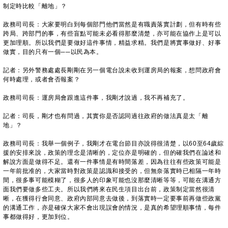
制定時比較「離地」？
政務司司長：大家要明白到每個部門他們當然是有職責落實計劃，但有時有些
跨局、跨部門的事，有些盲點可能未必看得那麼清楚，亦可能在協作上是可以
更加理順。所以我們是要做好這件事情，精益求精。我們是將實事做好、好事
做實，目的只有一個──以民為本。
記者：另外警務處處長剛剛在另一個電台說未收到運房局的報案，想問政府會
何時處理，或者會否報案？
政務司司長：運房局會跟進這件事，我剛才說過，我不再補充了。
記者：司長，剛才也有問過，其實你是否認同過往政府的做法真是太「離
地」？
政務司司長：我舉一個例子，我剛才在電台節目亦說得很清楚，以60至64歲綜
援的安排來說，政策的理念是清晰的，定位亦是明確的，但的確我們在論述和
解說方面是做得不足。還有一件事情是有時間落差，因為往往有些政策可能是
一年前批准的，大家當時對政策是認識和接受的，但無奈落實時已相隔一年時
間，很多事可能模糊了，很多人的印象可能也沒那麼清晰等等，可能在溝通方
面我們要做多些工夫。所以我們將來在民生項目出台前，政策制定當然很清
晰，在獲得行會同意、政府內部同意去做後，到落實時一定要事前再做些政黨
的溝通工作，亦是確保大家不會出現誤會的情況，是真的希望理順事情，每件
事都做得好，更加到位。