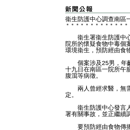
衞生防護中心調查南區
＊
＊
＊
＊
＊
＊
＊
＊
＊
＊
＊
＊
＊
衞生署衞生防護中心
院所的懷疑食物中毒個
環境衞生，預防經由食
個案涉及25男，年齡
十九日在南區一院所午
腹瀉等病徵。
兩人曾經求醫，無需
定。
衞生防護中心發言人
署有關事故，並正繼續
要預防經由食物傳播