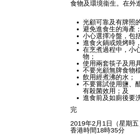
食物及環境衞生。在外
光顧可靠及有牌照
避免進食生的海產
小心選擇冷盤，包
進食火鍋或燒烤時
在烹煮過程中，小
物；
使用兩套筷子及用
不要光顧無牌食物
飲用經煮沸的水；
不要嘗試使用鹽、
有殺菌效用；及
進食前及如廁後要
完
2019年2月1日（星期五
香港時間18時35分