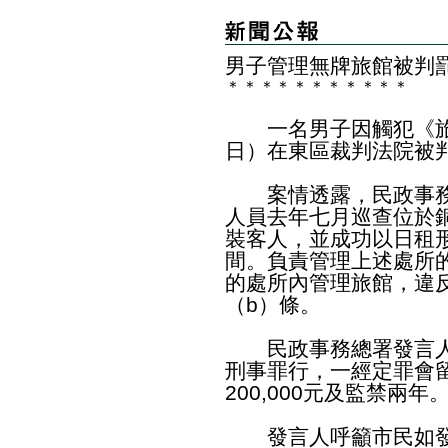
男子管理無牌旅館被判
＊
＊
＊
＊
＊
＊
＊
＊
＊
＊
＊
一名男子因觸犯《旅
日）在東區裁判法院被判罰
案情透露，民政事務
人員去年七月巡查位於
裝客人，並成功以日租
間。負責管理上述處所
的處所內管理旅館，違反
（b）條。
民政事務總署發言人
刑事罪行，一經定罪會
200,000元及監禁兩年
發言人呼籲市民如發