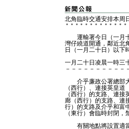
北角臨時交通安排本周
＊
＊
＊
＊
＊
＊
＊
＊
＊
＊
＊
＊
＊
運輸署今日（一月十
灣仔繞道開通，鄰近北
日（一月二十日）以下
一月二十日凌晨一時三
－－－－－－－－－－
介乎廉政公署總部大
（西行）、連接英皇道
（西行）的支路、連接
廊（西行）的支路、連
行）的支路及介乎和富
（東行）會臨時封閉，
有關地點將設置適當