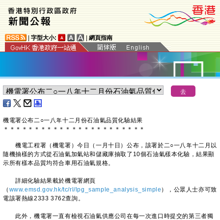
|
字型大小:
|
網頁指南
機電署公布二○一八年十二月份石油氣品質化驗結果
＊
＊
＊
＊
＊
＊
＊
＊
＊
＊
＊
＊
＊
＊
＊
＊
＊
＊
＊
＊
＊
＊
＊
機電工程署（機電署）今日（一月十日）公布，該署於二○一八年十二月以
隨機抽樣的方式從石油氣加氣站和儲藏庫抽取了10個石油氣樣本化驗，結果顯
示所有樣本品質均符合車用石油氣規格。
詳細化驗結果載於機電署網頁
（
www.emsd.gov.hk/tc/rl/lpg_sample_analysis_simple
），公眾人士亦可致
電該署熱線2333 3762查詢。
​此外，機電署一直有檢視石油氣供應公司在每一次進口時提交的第三者獨