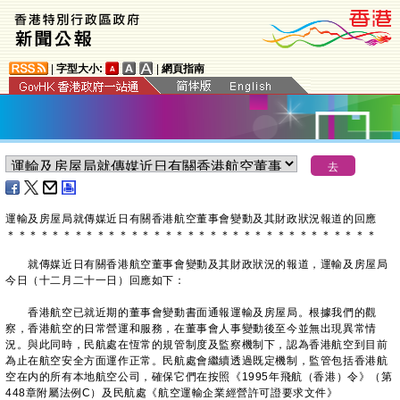
|
字型大小:
|
網頁指南
運輸及房屋局就傳媒近日有關香港航空董事會變動及其財政狀況報道的回應
＊
＊
＊
＊
＊
＊
＊
＊
＊
＊
＊
＊
＊
＊
＊
＊
＊
＊
＊
＊
＊
＊
＊
＊
＊
＊
＊
＊
＊
＊
＊
＊
＊
就傳媒近日有關香港航空董事會變動及其財政狀況的報道，運輸及房屋局
今日（十二月二十一日）回應如下：
香港航空已就近期的董事會變動書面通報運輸及房屋局。根據我們的觀
察，香港航空的日常營運和服務，在董事會人事變動後至今並無出現異常情
況。與此同時，民航處在恆常的規管制度及監察機制下，認為香港航空到目前
為止在航空安全方面運作正常。民航處會繼續透過既定機制，監管包括香港航
空在内的所有本地航空公司，確保它們在按照《1995年飛航（香港）令》（第
448章附屬法例C）及民航處《航空運輸企業經營許可證要求文件》