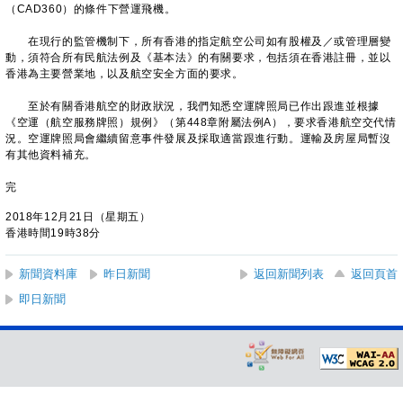
（CAD360）的條件下營運飛機。
在現行的監管機制下，所有香港的指定航空公司如有股權及／或管理層變
動，須符合所有民航法例及《基本法》的有關要求，包括須在香港註冊，並以
香港為主要營業地，以及航空安全方面的要求。
至於有關香港航空的財政狀況，我們知悉空運牌照局已作出跟進並根據
《空運（航空服務牌照）規例》（第448章附屬法例A），要求香港航空交代情
況。空運牌照局會繼續留意事件發展及採取適當跟進行動。運輸及房屋局暫沒
有其他資料補充。
完
2018年12月21日（星期五）
香港時間19時38分
新聞資料庫
昨日新聞
返回新聞列表
返回頁首
即日新聞