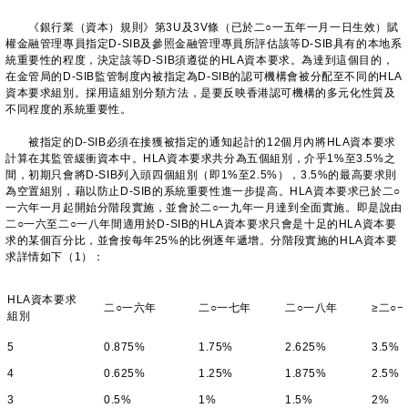
《銀行業（資本）規則》第3U及3V條（已於二○一五年一月一日生效）賦
權金融管理專員指定D-SIB及參照金融管理專員所評估該等D-SIB具有的本地系
統重要性的程度，決定該等D-SIB須遵從的HLA資本要求。為達到這個目的，
在金管局的D-SIB監管制度內被指定為D-SIB的認可機構會被分配至不同的HLA
資本要求組別。採用這組別分類方法，是要反映香港認可機構的多元化性質及
不同程度的系統重要性。
被指定的D-SIB必須在接獲被指定的通知起計的12個月內將HLA資本要求
計算在其監管緩衝資本中。HLA資本要求共分為五個組別，介乎1%至3.5%之
間，初期只會將D-SIB列入頭四個組別（即1%至2.5%），3.5%的最高要求則
為空置組別，藉以防止D-SIB的系統重要性進一步提高。HLA資本要求已於二○
一六年一月起開始分階段實施，並會於二○一九年一月達到全面實施。即是說由
二○一六至二○一八年間適用於D-SIB的HLA資本要求只會是十足的HLA資本要
求的某個百分比，並會按每年25%的比例逐年遞增。分階段實施的HLA資本要
求詳情如下（1）：
HLA資本要求
二○一六年
二○一七年
二○一八年
≥二○
組別
5
0.875%
1.75%
2.625%
3.5%
4
0.625%
1.25%
1.875%
2.5%
3
0.5%
1%
1.5%
2%