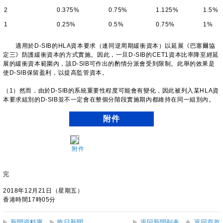
2
0.375%
0.75%
1.125%
1.5%
1
0.25%
0.5%
0.75%
1%
適用於D-SIB的HLA資本要求（連同逆周期緩衝資本）以延展《巴塞爾協
定三》防護緩衝資本的方式實施。因此，一旦D-SIB的CET1資本比率降至經延
展的緩衝資本範圍內，該D-SIB可作出的酌情分派會受到限制。此舉的效果是
使D-SIB保留盈利，以提高監管資本。
（1）然而，由於D-SIB的系統重要性程度可能會有變化，因此被列入某HLA資
本要求組別的D-SIB並不一定會在整個分階段實施期內都維持在同一組別內。
附件
附件
完
2018年12月21日（星期五）
香港時間17時05分
新聞資料庫
昨日新聞
返回新聞列表
返回頁首