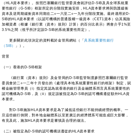
（HLA資本要求）。按照巴塞爾銀行監管委員會就評估D-SIB及具全球系統重
要性銀行（G-SIB）框架所定的分階段實施安排，HLA資本要求將與防護緩衝
資本及逆周期緩衝資本同期在二○一六至二○一九年分階段實施。最終適用於D-
SIB的HLA資本要求（以認可機構的普通股權一級資本（CET1資本）佔其風險
加權資產（根據《銀行業（資本）規則》計算）的百分比表示）將會介乎1%至
3.5%之間（視乎所評定該D-SIB的系統重要性而定）。
更多關於此項決定的資料載於金管局網站（「
具系統重要性銀行
（SIB）
」）。
背景
（一）香港的D-SIB框架
《銀行業（資本）規則》及金管局的D-SIB監管制度參照巴塞爾銀行監管
委員會於二○一二年十月發出的《處理具本地系統重要性銀行的框架》制定，賦
權金融管理專員（i）指定其認為就香港的銀行及金融體系而言具系統重要性的
認可機構為D-SIB，及（ii）規定該被指定為D-SIB的認可機構遵從額外HLA資
本要求。
對D-SIB施加HLA資本要求是為了減低這些銀行不能持續經營的概率。一
旦這些銀行倒閉，對本地金融體系以至更廣泛的經濟體系可能造成巨大影響，
有見及此，施加HLA資本要求是審慎及合理的做法。
（二）被指定為D-SIB的認可機構須遵從的HLA資本要求