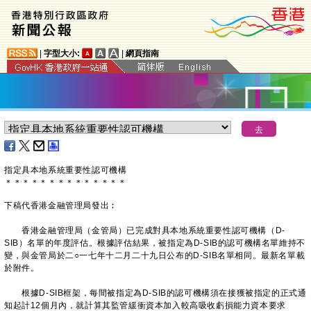
|
字型大小:
|
網頁指南
指定具本地系統重要性認可機構
＊
＊
＊
＊
＊
＊
＊
＊
＊
＊
＊
＊
＊
＊
下稿代香港金融管理局發出︰
香港金融管理局（金管局）已完成對具本地系統重要性認可機構（D-
SIB）名單的年度評估。根據評估結果，被指定為D-SIB的認可機構名單維持不
變，與金管局於二○一七年十二月二十九日公布的D-SIB名單相同。最新名單載
於附件。
根據D-SIB框架，每間被指定為D-SIB的認可機構須在接獲被指定的正式通
知起計12個月內，就計算其監管緩衝資本加入較高吸收虧損能力資本要求