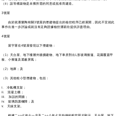
（ii）該等構築物是未獲所需的同意或批准而建造。
3號屋
由於就潘樂陶有關3號屋的僭建物提出的檢控程序已經展開，因此不宜就此
事作出進一步評論或就沒有足夠證據檢控潘穎欣提供詳盡理由。
4號屋
屋宇署在4號屋發現以下僭建物：
（1）天台屋、地下樓層外牆擴建物、地下車房對出L形玻璃簷篷、花園覆蓋甲
板、小簷篷及遮蔽屏風；
（2）地庫；及
（3）其他較小型僭建物，包括：
i. 冷氣機支架；
ii. 混凝土櫃；
iii. 加設的間牆；
iv. 玻璃防護欄障；及
v. 天線支架。
根據二○○七年十一月及二○○八年七月拍攝的航空照片顯示，天台屋、地下