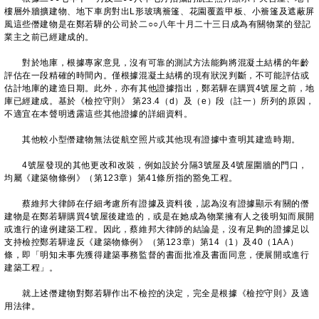
樓層外牆擴建物、地下車房對出L形玻璃簷篷、花園覆蓋甲板、小簷篷及遮蔽屏
風這些僭建物是在鄭若驊的公司於二○○八年十月二十三日成為有關物業的登記
業主之前已經建成的。
對於地庫，根據專家意見，沒有可靠的測試方法能夠將混凝土結構的年齡
評估在一段精確的時間內。僅根據混凝土結構的現有狀況判斷，不可能評估或
估計地庫的建造日期。此外，亦有其他證據指出，鄭若驊在購買4號屋之前，地
庫已經建成。基於《檢控守則》 第23.4（d）及（e）段（註一）所列的原因，
不適宜在本聲明透露這些其他證據的詳細資料。
其他較小型僭建物無法從航空照片或其他現有證據中查明其建造時期。
4號屋發現的其他更改和改裝，例如設於分隔3號屋及4號屋圍牆的門口，
均屬《建築物條例》（第123章）第41條所指的豁免工程。
蔡維邦大律師在仔細考慮所有證據及資料後，認為沒有證據顯示有關的僭
建物是在鄭若驊購買4號屋後建造的，或是在她成為物業擁有人之後明知而展開
或進行的違例建築工程。因此，蔡維邦大律師的結論是，沒有足夠的證據足以
支持檢控鄭若驊違反《建築物條例》（第123章）第14（1）及40（1AA）
條，即「明知未事先獲得建築事務監督的書面批准及書面同意，便展開或進行
建築工程」。
就上述僭建物對鄭若驊作出不檢控的決定，完全是根據《檢控守則》及適
用法律。