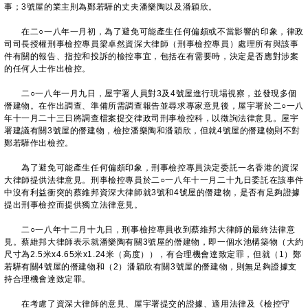
事；3號屋的業主則為鄭若驊的丈夫潘樂陶以及潘穎欣。
在二○一八年一月初，為了避免可能產生任何偏頗或不當影響的印象，律政
司​​司長授權刑事檢控專員梁卓然資深大律師（刑事檢控專員）處理所有與該事
件有關的報告、指控和投訴的檢控事宜，包括在有需要時，決定是否應對涉案
的任何人士作出檢控。
二○一八年一月九日，屋宇署人員對3及4號屋進行現場視察，並發現多個
僭建物。在作出調查、準備所需調查報告並尋求專家意見後，屋宇署於二○一八
年十一月二十三日將調查檔案提交律政司刑事檢控科，以徵詢法律意見。屋宇
署建議有關3號屋的僭建物，檢控潘樂陶和潘穎欣，但就4號屋的僭建物則不對
鄭若驊作出檢控。
為了避免可能產生任何偏頗印象，刑事檢控專員決定委託一名香港的資深
大律師提供法律意見。刑事檢控專員於二○一八年十一月二十九日委託在該事件
中沒有利益衝突的蔡維邦資深大律師就3號和4號屋的僭建物，是否有足夠證據
提出刑事檢控而提供獨立法律意見。
二○一八年十二月十九日，刑事檢控專員收到蔡維邦大律師的最終法律意
見。蔡維邦大律師表示就潘樂陶有關3號屋的僭建物，即一個水池構築物（大約
尺寸為2.5米x4.65米x1.24米（高度）），有合理機會達致定罪，但就（1）鄭
若驊有關4號屋的僭建物和（2）潘穎欣有關3號屋的僭建物，則無足夠證據支
持合理機會達致定罪。
在考慮了資深大律師的意見、屋宇署提交的證據、適用法律及《檢控守