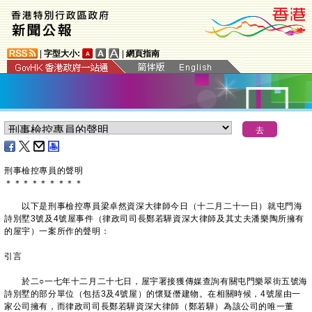
|
字型大小:
|
網頁指南
刑事檢控專員的聲明
＊
＊
＊
＊
＊
＊
＊
＊
＊
以下是刑事檢控專員梁卓然資深大律師今日（十二月二十一日）就屯門海
詩別墅3號及4號屋事件（律政司司長鄭若驊資深大律師及其丈夫潘樂陶所擁有
的屋宇）一案所作的聲明：
引言
於二○一七年十二月二十七日，屋宇署接獲傳媒查詢有關屯門樂翠街五號海
詩別墅的部分單位（包括3及4號屋）的懷疑僭建物。在相關時候，4號屋由一
家公司擁有，而律政司司長鄭若驊資深大律師（鄭若驊）為該公司的唯一董