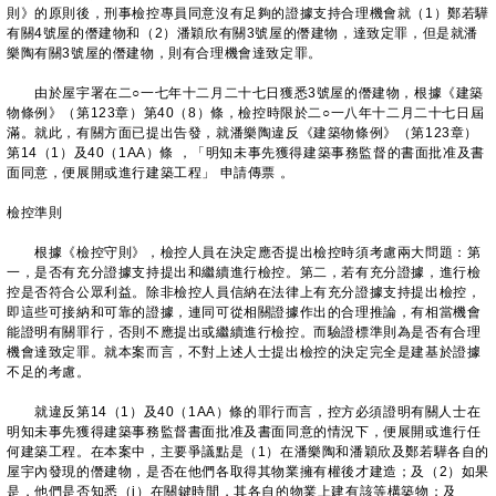
則》的原則後，刑事檢控專員同意沒有足夠的證據支持合理機會就（1）鄭若驊
有關4號屋的僭建物和（2）潘穎欣有關3號屋的僭建物，達致定罪，但是就潘
樂陶有關3號屋的僭建物，則有合理機會達致定罪。
由於屋宇署在二○一七年十二月二十七日獲悉3號屋的僭建物，根據《建築
物條例》（第123章）第40（8）條，檢控時限於二○一八年十二月二十七日屆
滿。就此，有關方面已提出告發，就潘樂陶違反《建築物條例》（第123章）
第14（1）及40（1AA）條 ，「明知未事先獲得建築事務監督的書面批准及書
面同意，便展開或進行建築工程」 申請傳票 。
檢控準則
根據《檢控守則》，檢控人員在決定應否提出檢控時須考慮兩大問題：第
一，是否有充分證據支持提出和繼續進行檢控。第二，若有充分證據，進行檢
控是否符合公眾利益。除非檢控人員信納在法律上有充分證據支持提出檢控，
即這些可接納和可靠的證據，連同可從相關證據作出的合理推論，有相當機會
能證明有關罪行，否則不應提出或繼續進行檢控。而驗證標準則為是否有合理
機會達致定罪。就本案而言，不對上述人士提出檢控的決定完全是建基於證據
不足的考慮。
就違反第14（1）及40（1AA）條的罪行而言，控方必須證明有關人士在
明知未事先獲得建築事務監督書面批准及書面同意的情況下，便展開或進行任
何建築工程。在本案中，主要爭議點是（1）在潘樂陶和潘穎欣及鄭若驊各自的
屋宇內發現的僭建物，是否在他們各取得其物業擁有權後才建造；及（2）如果
是，他們是否知悉（i）在關鍵時間，其各自的物業上建有該等構築物；及