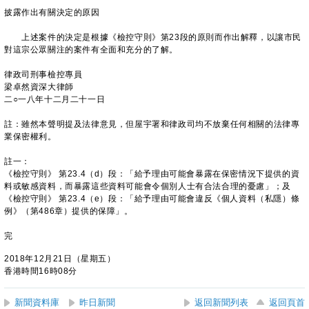
披露作出有關決定的原因
上述案件的決定是根據《檢控守則》第23段的原則而作出解釋，以讓市民
對這宗公眾關注的案件有全面和充分的了解。
律政司刑事檢控專員
梁卓然資深大律師
二○一八年十二月二十一日
註：雖然本聲明提及法律意見，但屋宇署和律政司均不放棄任何相關的法律專
業保密權利。
註一：
《檢控守則》 第23.4（d）段：「給予理由可能會暴露在保密情況下提供的資
料或敏感資料，而暴露這些資料可能會令個別人士有合法合理的憂慮」；及
《檢控守則》 第23.4（e）段：「給予理由可能會違反《個人資料（私隱）條
例》（第486章）提供的保障」。
完
2018年12月21日（星期五）
香港時間16時08分
新聞資料庫
昨日新聞
返回新聞列表
返回頁首