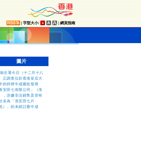
|
字型大小:
|
網頁指南
圖片