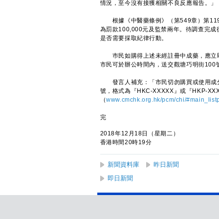
情況，至今沒有接獲相關不良反應報告。」
根據《中醫藥條例》（第549章）第11
為罰款100,000元及監禁兩年。待調查
是否需要採取紀律行動。
巿民如購得上述未經註冊中成藥，應立即
市民可於辦公時間內，送交觀塘巧明街100號L
發言人補充：「市民切勿購買或使用成分
號，格式為『HKC-XXXXX』或『HKP-X
（
www.cmchk.org.hk/pcm/chi/#main_list
完
2018年12月18日（星期二）
香港時間20時19分
新聞資料庫
昨日新聞
即日新聞