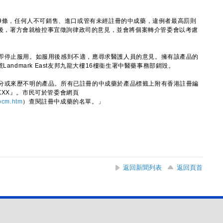
9條，任何人不可銷售、進口或管有未經註冊的中成藥，違例者最高罰則
完成後，署方會就檢控事宜徵詢律政司的意見，並會將個案轉介管委會以考慮
停止服用。如服用後感到不適，應尋求醫護人員的意見。擁有該產品的
andmark East友邦九龍大樓16樓衞生署中醫藥事務部銷毀。
或來歷不明的產品。所有已註冊的中成藥於產品標籤上附有香港註冊編
XXXX』。市民可於管委會網頁
pcm.htm
）查閱註冊中成藥的名單。」
返回新聞列表
返回頁首