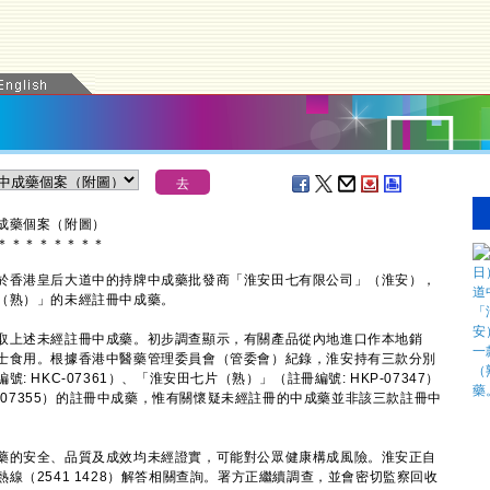
成藥個案（附圖）
＊
＊
＊
＊
＊
＊
＊
＊
香港皇后大道中的持牌中成藥批發商「淮安田七有限公司」（淮安），
（熟）」的未經註冊中成藥。
上述未經註冊中成藥。初步調查顯示，有關產品從內地進口作本地銷
士食用。根據香港中醫藥管理委員會（管委會）紀錄，淮安持有三款分別
HKC-07361）、「淮安田七片（熟）」（註冊編號: HKP-07347）
P-07355）的註冊中成藥，惟有關懷疑未經註冊的中成藥並非該三款註冊中
的安全、品質及成效均未經證實，可能對公眾健康構成風險。淮安正自
線（2541 1428）解答相關查詢。署方正繼續調查，並會密切監察回收