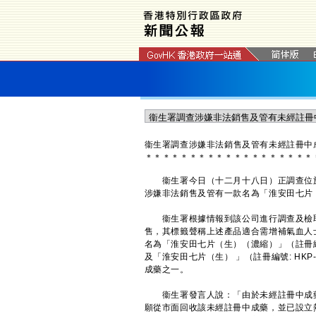
衞生署調查涉嫌非法
銷售及
管有未經註冊中
＊
＊
＊
＊
＊
＊
＊
＊
＊
＊
＊
＊
＊
＊
＊
＊
＊
＊
＊
衞生署今日（十二月十八日）正調查位於
涉嫌非法銷售及管有一款名為「淮安田七片
衞生署根據情報到該公司進行調查及檢取
售，其標籤聲稱上述產品適合需增補氣血人
名為「淮安田七片（生）（濃縮）」（註冊編號: 
及「淮安田七片（生） 」（註冊編號: HK
成藥之一。
衞生署發言人說：「由於未經註冊中成藥
願從市面回收該未經註冊中成藥，並已設立熱