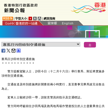
|
字型大小:
|
網頁指南
賽馬日沙田特別交通措施
＊
＊
＊
＊
＊
＊
＊
＊
＊
＊
＊
警方提醒駕駛人士，沙田今日（十二月十六日）舉行賽馬，附近將實施多
項特別交通措施。
交通改道及特別措施將於開賽前兩小時實行，直至賽事完畢馬迷完全散去
為止。
駕車人士駛經沙田一帶，請留意警員的指示及交通標誌。
警方同時呼籲前往沙田馬場及跑馬地馬場作雙邊投注的人士盡量乘坐公共