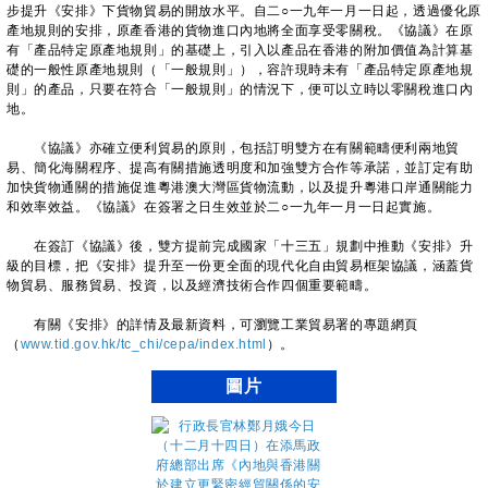
步提升《安排》下貨物貿易的開放水平。自二○一九年一月一日起，透過優化原
產地規則的安排，原產香港的貨物進口內地將全面享受零關稅。《協議》在原
有「產品特定原產地規則」的基礎上，引入以產品在香港的附加價值為計算基
礎的一般性原產地規則（「一般規則」），容許現時未有「產品特定原產地規
則」的產品，只要在符合「一般規則」的情況下，便可以立時以零關稅進口內
地。
《協議》亦確立便利貿易的原則，包括訂明雙方在有關範疇便利兩地貿
易、簡化海關程序、提高有關措施透明度和加強雙方合作等承諾，並訂定有助
加快貨物通關的措施促進粵港澳大灣區貨物流動，以及提升粵港口岸通關能力
和效率效益。《協議》在簽署之日生效並於二○一九年一月一日起實施。
在簽訂《協議》後，雙方提前完成國家「十三五」規劃中推動《安排》升
級的目標，把《安排》提升至一份更全面的現代化自由貿易框架協議，涵蓋貨
物貿易、服務貿易、投資，以及經濟技術合作四個重要範疇。
有關《安排》的詳情及最新資料，可瀏覽工業貿易署的專題網頁
（
www.tid.gov.hk/tc_chi/cepa/index.html
）。
圖片