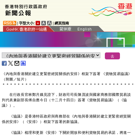
|
字型大小:
|
網頁指南
《內地與香港關於建立更緊密經貿關係的安排》框架下簽署
《貨物貿易協議》
（附圖／短片）
＊
＊
＊
＊
＊
＊
＊
＊
＊
＊
＊
＊
＊
＊
＊
＊
＊
＊
＊
＊
＊
＊
＊
＊
＊
＊
＊
＊
＊
＊
＊
＊
＊
＊
＊
在行政長官林鄭月娥見證下，財政司司長陳茂波與國家商務部國際貿易談
判代表兼副部長傅自應今日（十二月十四日）簽署《貨物貿易協議》（《協
議》）。
《協議》是香港特區政府與商務部在《內地與香港關於建立更緊密經貿關
係的安排》（《安排》）框架下簽署的新協議。
《協議》梳理和更新《安排》下關於開放和便利貨物貿易的承諾，將進一