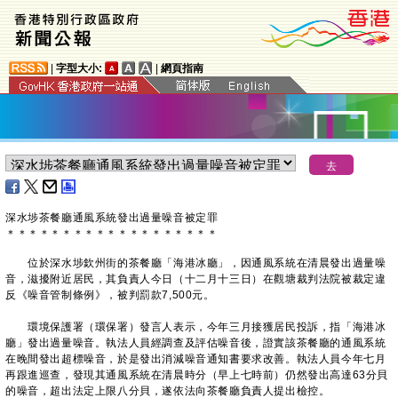
|
字型大小:
|
網頁指南
深水埗茶餐廳通風系統發出過量噪音被定罪
＊
＊
＊
＊
＊
＊
＊
＊
＊
＊
＊
＊
＊
＊
＊
＊
＊
＊
＊
​位於深水埗欽州街的茶餐廳「海港冰廳」，因通風系統在清晨發出過量噪
音，滋擾附近居民，其負責人今日（十二月十三日）在觀塘裁判法院被裁定違
反《噪音管制條例》，被判罰款7,500元。
環境保護署（環保署）發言人表示，今年三月接獲居民投訴，指「海港冰
廳」發出過量噪音。執法人員經調查及評估噪音後，證實該茶餐廳的通風系統
在晚間發出超標噪音，於是發出消減噪音通知書要求改善。執法人員今年七月
再跟進巡查，發現其通風系統在清晨時分（早上七時前）仍然發出高達63分貝
的噪音，超出法定上限八分貝，遂依法向茶餐廳負責人提出檢控。