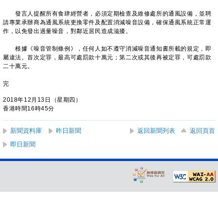
發言人提醒所有食肆經營者，必須定期檢查及維修處所的通風設備，並聘
請專業承辦商為通風系統更換零件及配置消減噪音設備，確保通風系統正常運
作，以免發出過量噪音，對鄰近居民造成滋擾。
根據《噪音管制條例》，任何人如不遵守消減噪音通知書所載的規定，即
屬違法。首次定罪，最高可處罰款十萬元；第二次或其後再被定罪，可處罰款
二十萬元。
完
2018年12月13日（星期四）
香港時間16時45分
新聞資料庫
昨日新聞
返回新聞列表
返回頁首
即日新聞