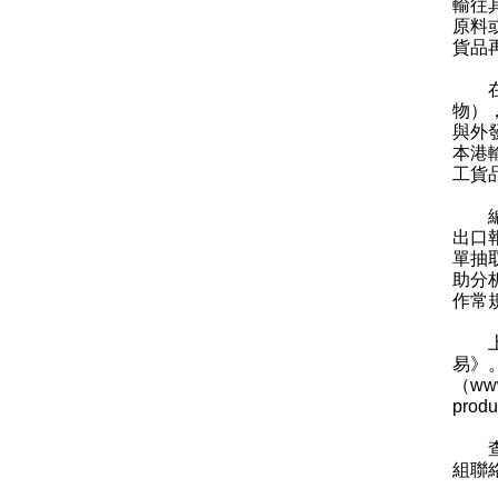
輸往
原料
貨品
在詮
物）
與外
本港
工貨
編製
出口
單抽
助分
作常
上述
易》
（
www
prod
查詢
組聯絡