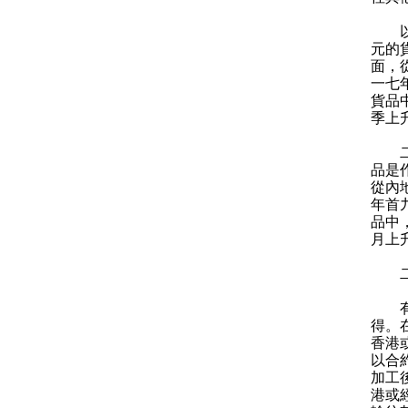
以貨
元的
面，
一七
貨品
季上升
二零
品是
從內
年首
品中
月上升
二零
有關
得。
香港
以合
加工
港或