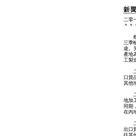
二零
＊
＊
根據
三季
途。
產地
工製
二零
口貨
其他
二零
地加
同期
在內
二零
出口
往其