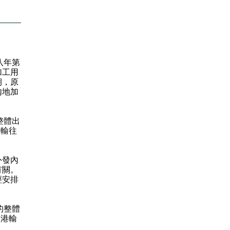
八年第
加工用
期，原
內地加
整體出
港輸往
外發內
有關。
經安排
的整體
本港輸