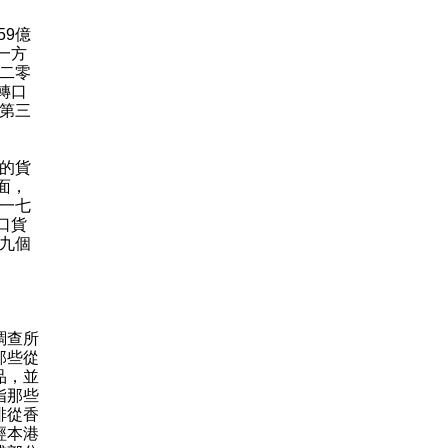
9億
一方
與二零
轉口
年第三
的貨
面，
零一七
口貨
首九個
調查所
那些從
品，並
指那些
排從香
經本港