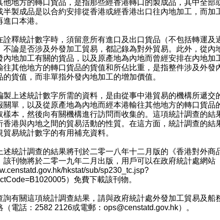
其他地方的轉口貨品，是指那些經香港轉口的製成品，其中全部
或半製成品是以合約安排從香港或經香港出口往內地加工，而加
再進口本港。
釋統計數字時，須留意所有進口及出口貨品（不包括轉運及
，不論是否涉及外發加工貿易，都記錄為對外貿易。此外，從內
發內地加工有關的貨品，以及原產地為內地而曾經安排在內地加
輸往其他地方的轉口貨品的貨值和所佔比重，是指整件涉及外發
品的貨值，而非單指外發內地加工的增加價值。
上述統計數字所需的資料，是由從事中港貿易的機構所遞交
報關單，以及從原產地為內地而經本港輸往其他地方的轉口貨品
取樣本，然後向有關機構進行訪問而收集的。這項統計調查的結
析香港與內地之間的貿易活動的性質。在這方面，統計調查的結
規貿易統計數字的有用補充資料。
統計調查的結果將刊於二零一八年十二月版的《香港對外商
。該刊物將於二零一九年二月出版，用戶可以在政府統計處網站
.censtatd.gov.hk/hkstat/sub/sp230_tc.jsp?
uctCode=B1020005
）免費下載該刊物。
有關這項統計調查結果，請與政府統計處外發加工貿易及船
（電話：2582 2126或電郵：
ops@censtatd.gov.hk
）。