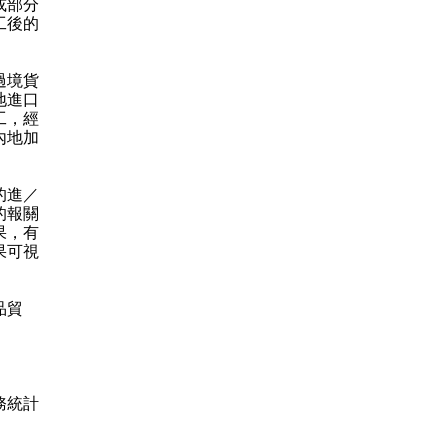
或部分
工後的
過境貨
地進口
工，經
內地加
的進／
的報關
果，有
果可視
品貿
務統計