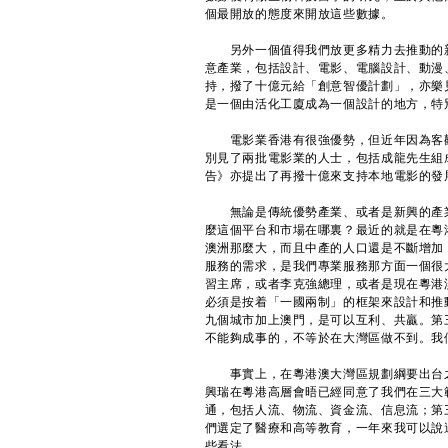
個最開放的態度來開放這些數據。
另外一個值得我們放更多精力去推動的新
意產業，包括設計、電影、電腦設計、動漫
持，撥了十億元給「創意智優計劃」，亦樂
是一個由活化工廈成為一個設計的地方，特
電影業香港有很強優勢，但近年因為客觀
別見了兩批電影業的人士，包括成龍先生組
告》亦提出了再撥十億來支持本地電影的發
無論是傳統優勢產業、或者是新興的產業
麼這個平台和市場在哪裏？最近的就是在粵
澳洲那麼大，而且中產的人口還是不斷增加
服務的需求，是我們專業服務那方面一個很
習主席，或者李克強總理，或者是現在粵港
必須是按着「一國兩制」的框架來設計和推
九個城市加上澳門，是可以互利、共贏。第
不能夠成事的，不等於在大灣區做不到。我
事實上，在粵港澳大灣區規劃綱要出台之
興瑞在粵港高層會晤已經同意了我們在三大
通，包括人流、物流、資金流、信息流；第
們選定了醫療和高等教育，一年來我可以說
些看法。