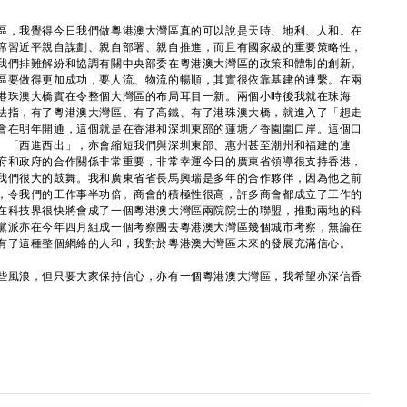
，我覺得今日我們做粵港澳大灣區真的可以說是天時、地利、人和。在
席習近平親自謀劃、親自部署、親自推進，而且有國家級的重要策略性，
我們排難解紛和協調有關中央部委在粵港澳大灣區的政策和體制的創新。
區要做得更加成功，要人流、物流的暢順，其實很依靠基建的連繫。在兩
港珠澳大橋實在令整個大灣區的布局耳目一新。兩個小時後我就在珠海
法指，有了粵港澳大灣區、有了高鐵、有了港珠澳大橋，就進入了「想走
會在明年開通，這個就是在香港和深圳東部的蓮塘／香園圍口岸。這個口
、「西進西出」，亦會縮短我們與深圳東部、惠州甚至潮州和福建的連
府和政府的合作關係非常重要，非常幸運今日的廣東省領導很支持香港，
我們很大的鼓舞。我和廣東省省長馬興瑞是多年的合作夥伴，因為他之前
，令我們的工作事半功倍。商會的積極性很高，許多商會都成立了工作的
在科技界很快將會成了一個粵港澳大灣區兩院院士的聯盟，推動兩地的科
黨派亦在今年四月組成一個考察團去粵港澳大灣區幾個城市考察，無論在
有了這種整個網絡的人和，我對於粵港澳大灣區未來的發展充滿信心。
風浪，但只要大家保持信心，亦有一個粵港澳大灣區，我希望亦深信香