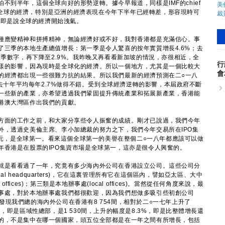
不到半年，這個全球向好的形勢逆轉。據今早報道，同樣是IMF的chief
說看過全球的經濟，特別是亞洲的經濟表現在今年下半年已經轉差，形容現時可
balloon，即是說全球的經濟開始洩氣。
應變精神和拼搏精神，無論經濟好或不好，我對香港都是充滿信心。事
了三季的本地生產總值增長：第一季是令人驚喜的按年實質增長4.6%；去
三季數字，再下降至2.9%。我昨晚又再看看新加坡的情況，亦很相近，全
行
樣的影響，因為現時是全球化的經濟。所以一個地方，尤其是一個比較大
會
的經濟都出現一些很難力抗的結果。所以我們最新的經濟預測在二○一八
過去十年平均每年2.7%做得不錯。受到全球經濟逆轉的影響，本屆政府不斷
一些新的產業，亦希望透過我們鞏固提升傳統產業和拓展新產業，香港能
港澳大灣區作出我們的貢獻。
面的工作之前，和大家分享些令人振奮的成績。剛才已說過，我們今年
外，透過史美倫主席、李小加總裁的努力之下，我們今年交易所在IPO集
億港元，是全球第一。看來這個全球第一的美譽在整個二○一八年都應該可以做
年香港是在股票的IPO集資市場是全球第一，這亦是很令人興奮的。
是看看過了一年，究竟有多少海內外公司在香港設立公司。這些公司分
al headquarters)，它在這裏管理所有它在這個區內，譬如亞太區、大中
ffices)；第三類是本地辦事處(local offices)。當然從任何角度來說，最
事處，對於本地辦事處我們都很歡迎，因為我們想做多吸引些初創公司
查，發現我們總的海內外公司在香港有8 754間，相對於二○一七年上升了
，即是區域性總部，是1 530間，上升的幅度是8.3%，即是比整體增長還
的，不是集中在哪一個國家，頭五位全部都是在一年之間有所增長，包括