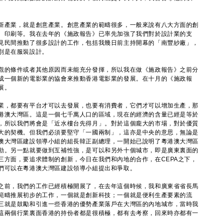
產業，就是創意產業。創意產業的範疇很多，一般來說有八大方面的創
、印刷等。我在去年的《施政報告》已率先加強了我們對於設計業的支
見民間推動了很多設計的工作，包括我幾日前主持開幕的「南豐紗廠」，
別是在服裝設計。
的條件或者其他原因而未能充分發揮，所以我在做《施政報告》之前分
成一個新的電影業的協會來推動香港電影業的發展。在十月的《施政報
展。
，都要有平台才可以去發展，也要有消費者，它們才可以增加生產，那
港澳大灣區。這是一個七千萬人口的區域，現在的經濟的含量已經是等於
，所以我們將會是「近水樓台先得月」。對於這個龐大的市場，對於優質
大的契機。但我們必須要堅守「一國兩制」，這亦是中央的意思，無論是
澳大灣區建設領導小組的組長韓正副總理，一開始已說明了粵港澳大灣區
動。另一點就要做到互補性強，是可以和另外十個城市，即是廣東裏面的
三方面，要追求體制的創新，今日在我們和內地的合作，在CEPA之下，
們可以在粵港澳大灣區建設領導小組提出和爭取。
前，我們的工作已經積極開展了，在去年這個時候，我和廣東省省長馬
範疇推展初步的工作，一個就是創新科技；一個就是便利生產要素的流
三就是鼓勵和引進一些香港的優勢產業落戶在大灣區的內地城市，當時我
這兩個行業裏面香港的持份者都是很積極，都有去考察，回來時亦都有一