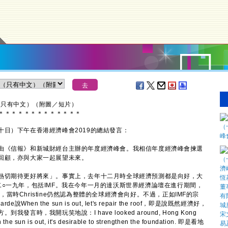
（只有中文）（附圖／短片）
＊
＊
＊
＊
＊
＊
＊
＊
＊
＊
＊
＊
＊
）下午在香港經濟峰會2019的總結發言：
《信報》和新城財經台主辦的年度經濟峰會。我相信年度經濟峰會揀選
回顧，亦與大家一起展望未來。
切期待更好將來」。事實上，去年十二月時全球經濟預測都是向好，大
○一九年，包括IMF。我在今年一月的達沃斯世界經濟論壇在進行期間，
同場交流，當時Christine仍然認為整體的全球經濟會向好。不過，正如IMF的宗
When the sun is out, let's repair the roof，即是說既然經濟好，
時，我開玩笑地說：I have looked around, Hong Kong
en the sun is out, it's desirable to strengthen the foundation. 即是看地