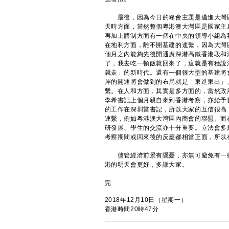
最後，因為今日的峰會主題是邁進大灣區
天時方面，當然整個粵港澳大灣區是國家主
再加上體制方面有一個在中央的領導小組為
在地利方面，離不開基建的連繫，因為大灣
個月之內能夠先後開通廣深港高鐵香港段和
了，我去吃一頓飯就回來了，這就是有種說
就走」的新時代。還有一個很大型的基建將
岸的開通將會做到的布局就是「東進東出」
繫。在人和方面，其實是多方面的，當然政
李希書記上個月親自來到香港考察，亦給予
的工作在深圳當書記，所以大家的互信很高
連繫，例如粵港澳大灣區內商會的聯盟。而
研發展、學生的交流亦十分重要。立法會多
考察期間或回來後的反應都相當正面，所以
儘管經濟前景有隱憂，亦無可避免有一些
港的明天會更好，多謝大家。
完
2018年12月10日（星期一）
香港時間20時47分