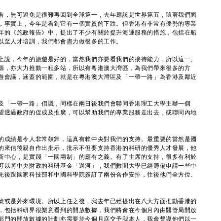
，無可避免是很難再回到全球第一，去年應該是世界第五，隨著我們面
，事實上，今年是看到它有一個實質的下跌。但香港有非常有優勢的專業
年的《施政報告》中，提出了不少有關於提升海運服務的措施，包括在船
以至人才培訓，我們都會盡力做很多的工作。
說，今年的旅遊是好的，當然我們亦要看我們的接待能力，所以這一、
源，亦大力推動一程多站，所以有粵港澳大灣區，為我們帶來很多的方
遊會議，涵蓋的範圍，就是在粵港澳大灣區及「一帶一路」為香港及鄰近
「一帶一路」倡議，同樣在兩日後我們會聯同香港理工大學主辦一個
望透過政府的促成及推廣，可以幫助我們的專業服務走出去，或聯同內地
成績是令人非常鼓舞，這真有賴中央對我們的支持。最重要的當然是國
的來信後親自作出批示，批示不但要支持香港的科研的優秀人才發展，他
新中心，是實踐「一國兩制」的應有之義。有了主席的支持，很多有利於
可以將中央財政的科研基金「過河」，我們數間大學已經籌備申請一些中
先後跟國家科技部和中國科學院簽訂了兩份合作安排，往後他們全方位、
或是外來環境。所以上任之後，我去年已經提出在八大方面推動香港的
，包括科研界很樂意看到的開放數據，我們將會在今個月內由醫管局開放
部門的開放數據的計劃亦需要於今個月底交予我本人，我會督導他們以一