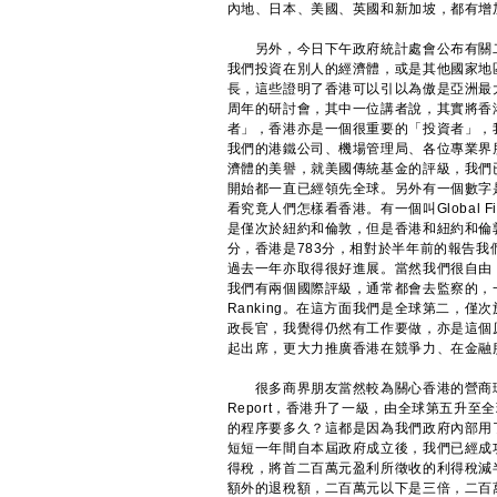
內地、日本、美國、英國和新加坡，都有增
另外，今日下午政府統計處會公布有關二
我們投資在別人的經濟體，或是其他國家地
長，這些證明了香港可以引以為傲是亞洲最
周年的研討會，其中一位講者說，其實將香
者」，香港亦是一個很重要的「投資者」，
我們的港鐵公司、機場管理局、各位專業界
濟體的美譽，就美國傳統基金的評級，我們
開始都一直已經領先全球。另外有一個數字
看究竟人們怎樣看香港。有一個叫Global Fin
是僅次於紐約和倫敦，但是香港和紐約和倫敦
分，香港是783分，相對於半年前的報告
過去一年亦取得很好進展。當然我們很自由
我們有兩個國際評級，通常都會去監察的，一個是Instit
Ranking。在這方面我們是全球第二，
政長官，我覺得仍然有工作要做，亦是這個
起出席，更大力推廣香港在競爭力、在金融
很多商界朋友當然較為關心香港的營商環境，在
Report，香港升了一級，由全球第五升
的程序要多久？這都是因為我們政府內部用
短短一年間自本屆政府成立後，我們已經成
得稅，將首二百萬元盈利所徵收的利得稅減半
額外的退稅額，二百萬元以下是三倍，二百