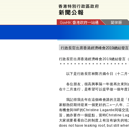
行政長官出席香港經濟峰會2019總結發言
＊
＊
＊
＊
＊
＊
＊
＊
＊
＊
＊
＊
＊
＊
＊
＊
＊
＊
＊
以下是行政長官林鄭月娥今日（十二月十日
各位朋友，很高興事隔一年後再次來到由
在十二月進行，是希望可以提早做一個年度
我記得我去年在這個峰會講的主題是「熱
家都熱切期待迎來一個更好的二○一八年、二
有機會與IMF的Christine Lagarde
旨，她亦要作一個提點，當時Christine Lagarde說
大家就要看看自己的制度上有沒有缺失的地方。到我發言
does not have leaking roof, but still wh