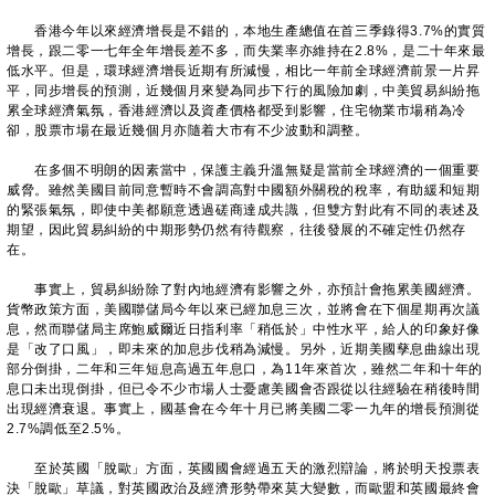
香港今年以來經濟增長是不錯的，本地生產總值在首三季錄得3.7%的實質
增長，跟二零一七年全年增長差不多，而失業率亦維持在2.8%，是二十年來最
低水平。但是，環球經濟增長近期有所減慢，相比一年前全球經濟前景一片昇
平，同步增長的預測，近幾個月來變為同步下行的風險加劇，中美貿易糾紛拖
累全球經濟氣氛，香港經濟以及資產價格都受到影響，住宅物業市場稍為冷
卻，股票市場在最近幾個月亦隨着大市有不少波動和調整。
在多個不明朗的因素當中，保護主義升溫無疑是當前全球經濟的一個重要
威脅。雖然美國目前同意暫時不會調高對中國額外關稅的稅率，有助緩和短期
的緊張氣氛，即使中美都願意透過磋商達成共識，但雙方對此有不同的表述及
期望，因此貿易糾紛的中期形勢仍然有待觀察，往後發展的不確定性仍然存
在。
事實上，貿易糾紛除了對內地經濟有影響之外，亦預計會拖累美國經濟。
貨幣政策方面，美國聯儲局今年以來已經加息三次，並將會在下個星期再次議
息，然而聯儲局主席鮑威爾近日指利率「稍低於」中性水平，給人的印象好像
是「改了口風」，即未來的加息步伐稍為減慢。另外，近期美國孳息曲線出現
部分倒掛，二年和三年短息高過五年息口，為11年來首次，雖然二年和十年的
息口未出現倒掛，但已令不少市場人士憂慮美國會否跟從以往經驗在稍後時間
出現經濟衰退。事實上，國基會在今年十月已將美國二零一九年的增長預測從
2.7%調低至2.5%。
至於英國「脫歐」方面，英國國會經過五天的激烈辯論，將於明天投票表
決「脫歐」草議，對英國政治及經濟形勢帶來莫大變數，而歐盟和英國最終會