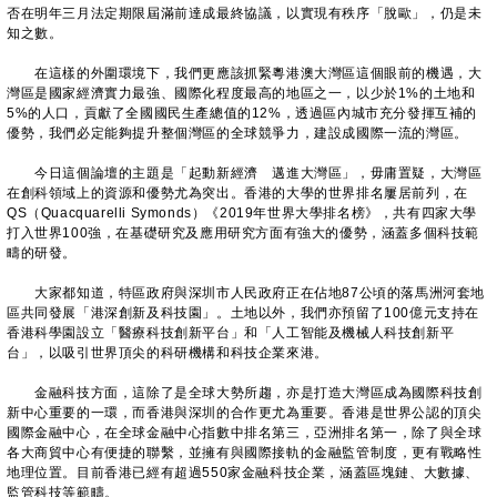
否在明年三月法定期限屆滿前達成最終協議，以實現有秩序「脫歐」，仍是未
知之數。
在這樣的外圍環境下，我們更應該抓緊粵港澳大灣區這個眼前的機遇，大
灣區是國家經濟實力最強、國際化程度最高的地區之一，以少於1%的土地和
5%的人口，貢獻了全國國民生產總值的12%，透過區內城市充分發揮互補的
優勢，我們必定能夠提升整個灣區的全球競爭力，建設成國際一流的灣區。
今日這個論壇的主題是「起動新經濟 邁進大灣區」，毋庸置疑，大灣區
在創科領域上的資源和優勢尤為突出。香港的大學的世界排名屢居前列，在
QS（Quacquarelli Symonds）《2019年世界大學排名榜》，共有四家大學
打入世界100強，在基礎研究及應用研究方面有強大的優勢，涵蓋多個科技範
疇的研發。
大家都知道，特區政府與深圳市人民政府正在佔地87公頃的落馬洲河套地
區共同發展「港深創新及科技園」。土地以外，我們亦預留了100億元支持在
香港科學園設立「醫療科技創新平台」和「人工智能及機械人科技創新平
台」，以吸引世界頂尖的科研機構和科技企業來港。
金融科技方面，這除了是全球大勢所趨，亦是打造大灣區成為國際科技創
新中心重要的一環，而香港與深圳的合作更尤為重要。香港是世界公認的頂尖
國際金融中心，在全球金融中心指數中排名第三，亞洲排名第一，除了與全球
各大商貿中心有便捷的聯繫，並擁有與國際接軌的金融監管制度，更有戰略性
地理位置。目前香港已經有超過550家金融科技企業，涵蓋區塊鏈、大數據、
監管科技等範疇。