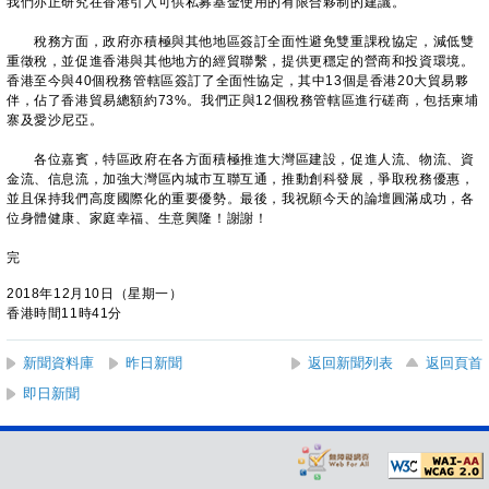
我們亦正研究在香港引入可供私募基金使用的有限合夥制的建議。
稅務方面，政府亦積極與其他地區簽訂全面性避免雙重課稅協定，減低雙
重徵稅，並促進香港與其他地方的經貿聯繫，提供更穩定的營商和投資環境。
香港至今與40個稅務管轄區簽訂了全面性協定，其中13個是香港20大貿易夥
伴，佔了香港貿易總額約73%。我們正與12個稅務管轄區進行磋商，包括柬埔
寨及愛沙尼亞。
各位嘉賓，特區政府在各方面積極推進大灣區建設，促進人流、物流、資
金流、信息流，加強大灣區內城市互聯互通，推動創科發展，爭取稅務優惠，
並且保持我們高度國際化的重要優勢。最後，我祝願今天的論壇圓滿成功，各
位身體健康、家庭幸福、生意興隆！謝謝！
完
2018年12月10日（星期一）
香港時間11時41分
新聞資料庫
昨日新聞
返回新聞列表
返回頁首
即日新聞