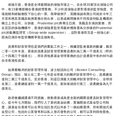
保險方面，香港是全球最開放的保險市場之一。在全球20家頂尖保險公司
中，有13家獲授權在香港經營業務。不少外資保險企業對香港的監管制度、市
場規模和經驗都投下信心的一票。我舉個例子，英國保誠有限公司就於今年三
月宣布將其英國及歐洲業務分拆出來，以形成兩間擁有不同投資特點及機遇的
獨立上市公司。分拆後，Prudential plc將專注亞洲、美國及非洲的業務，而
在芸芸的保險機構中，香港的保險業監管局最終獲推選為分拆後的Prudential
plc的集團監理官（Group-wide supervisor），這對香港而言是一枝強心針，
因為亞洲亦有監管機構爭取這個角色。
資產和財富管理也是我們的重點工作之一，根據證監會最新的數據，截至
二零一七年年底，香港的資產及財富管理業務資產約為三萬一千億美元（即約
二十四萬三千億港元），而非房地產基金管理業務的合計資產當中有約66%源
自非香港投資者。
如果看離岸的財富管理市場，波士頓諮詢公司（Boston Consulting
Group）指出，瑞士在二零一七年是全球最大的離岸財富管理中心，資產總值
達到二萬三千億美元。至於香港，則是亞洲最大的離岸財富管理中心，全球排
名第二，資產總值達到一萬一千億美元。新加坡就排行第三，資產總值為九千
億美元。
政府會繼續通過不同措施，推動香港成為更全面的國際資產及財富管理中
心。從今年七月開始，我們引入了新的基金結構，實施開放式基金型公司制
度，讓基金在香港可以在單位信託形式以外多了一個結構選擇。所有開放式基
金型公司，包括向公眾發售和以私人形式發售的公司，都可以享利得稅豁免。