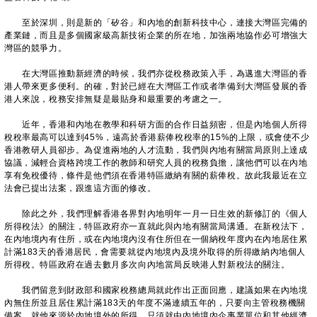
至於深圳，則是新的「矽谷」和內地的創新科技中心，連接大灣區完備的
產業鏈，而且是多個國家級高新技術企業的所在地，加強兩地協作必可增強大
灣區的競爭力。
在大灣區推動新經濟的時候，我們亦從稅務政策入手，為邁進大灣區的香
港人帶來更多便利。的確，對於已經在大灣區工作或者準備到大灣區發展的香
港人來說，稅務安排無疑是最貼身和最重要的考慮之一。
近年，香港和內地在教學和科研方面的合作日益頻密，但是內地個人所得
稅稅率最高可以達到45%，遠高於香港薪俸稅稅率的15%的上限，或會使不少
香港教研人員卻步。為促進兩地的人才流動，我們與內地有關當局原則上達成
協議，減輕合資格跨境工作的教師和研究人員的稅務負擔，讓他們可以在內地
享有免稅優待，條件是他們須在香港特區繳納有關的薪俸稅。故此我最近在立
法會已提出法案，跟進這方面的修改。
除此之外，我們理解香港各界對內地明年一月一日生效的新修訂的《個人
所得稅法》的關注，特區政府亦一直就此與內地有關當局溝通。在新稅法下，
在內地境內有住所，或在內地境內沒有住所但在一個納稅年度內在內地居住累
計滿183天的香港居民，會需要就從內地境內及境外取得的所得繳納內地個人
所得稅。特區政府在過去數月多次向內地當局反映港人對新稅法的關注。
我們留意到財政部和國家稅務總局就此作出正面回應，建議如果在內地境
內無住所並且居住累計滿183天的年度不滿連續五年的，只要向主管稅務機關
備案，就他來源於內地境外的所得，只須就由內地境內企事業單位和其他經濟