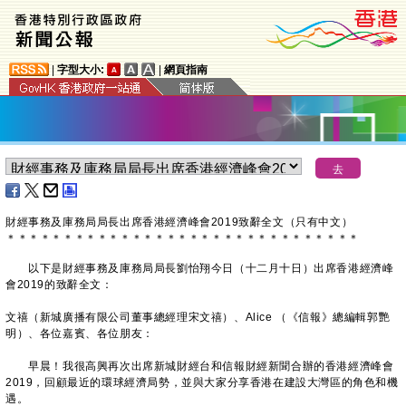
|
字型大小:
|
網頁指南
財經事務及庫務局局長出席
香港經濟峰會2019
致辭全文（只有中文）
＊
＊
＊
＊
＊
＊
＊
＊
＊
＊
＊
＊
＊
＊
＊
＊
＊
＊
＊
＊
＊
＊
＊
＊
＊
＊
＊
＊
＊
＊
＊
以下是財經事務及庫務局局長劉怡翔今日（十二月十日）出席香港經濟峰
會2019的致辭全文：
文禧（新城廣播有限公司董事總經理宋文禧）、Alice （《信報》總編輯郭艷
明）、各位嘉賓、各位朋友：
早晨！我很高興再次出席新城財經台和信報財經新聞合辦的香港經濟峰會
2019，回顧最近的環球經濟局勢，並與大家分享香港在建設大灣區的角色和機
遇。