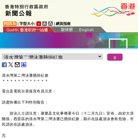
|
字型大小:
|
網頁指南
清水灣第二灣泳灘懸掛紅旗
＊
＊
＊
＊
＊
＊
＊
＊
＊
＊
＊
＊
電台及電視台當值宣布員注意：
請盡快播出下列特別報告：
游泳人士請注意：康樂及文化事務署今日（十二月九日）宣布，由於大浪
關係，西貢區的清水灣第二灣泳灘已懸掛紅旗，顯示在該處游泳會有危險，市
民請勿在該處游泳。
完