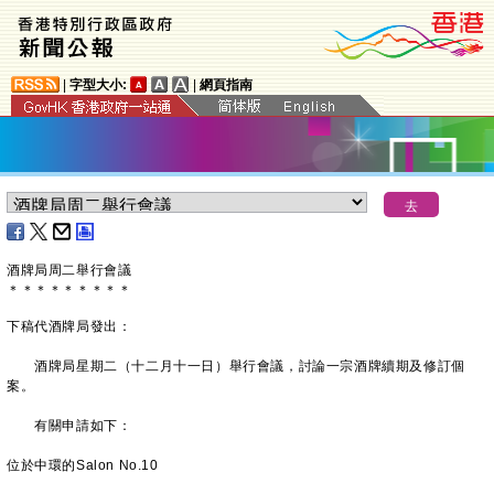
|
字型大小:
|
網頁指南
酒牌局周二舉行會議
＊
＊
＊
＊
＊
＊
＊
＊
＊
下稿代酒牌局發出：
酒牌局星期二（十二月十一日）舉行會議，討論一宗酒牌續期及修訂個
案。
有關申請如下：
位於中環的Salon No.10