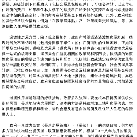
需要。綜援計劃下的受助人（包括公屋及私樓租戶），可獲發津貼，以支付租
住居所的費用。如果租住私人樓宇的綜援租戶所支付的實際租金超出綜援計劃
租金津貼的最高金額，他們亦可在關愛基金下獲得額外援助。此外，政府推出
的其他恆常現金措施，例如「在職家庭津貼」及「鼓勵就業交通津貼」等，亦
為低收入住戶提供財政支援。
過渡性房屋方面，除了現金措施外，政府亦希望透過過渡性房屋紓緩一些
現時居於不適切居所（包括分間樓宇單位）的住戶所面對的住屋困難。正如我
開場發言時提到，運輸及房屋局（運房局）轄下的專責小組會就過渡性房屋提
供一站式的統籌支援。運房局會在諮詢相關的政策局和部門後，按擬議的過渡
性房屋項目的需要給予適切的支持和配合，包括就行政或法定程序提供意見和
協助申請財政資助等。舉例而言，由香港社會服務聯會營運的「社會房屋共享
計劃」已推出多個項目，並一直獲香港公益金及社會創新及創業發展基金撥款
資助運作費用。於深水埗南昌街私人土地上推行的「組合社會房屋計劃」亦已
獲關愛基金撥款資助。政府會繼續積極匯聚社會各界的力量和資源，增加過渡
性房屋的供應。
過渡性房屋是短期的紓緩措施。政府多次強調，要從根本扭轉房屋供求失
衡的局面，長遠地解決房屋問題，治本的方法是持續增加土地和房屋供應。增
加供應有助穩定樓價和租金，最終會惠及有意自置居所及租住私人住宅的各階
層人士。
政府一直致力落實《長遠房屋策略》（《長策》）下的供應目標，努力循
多方面加快增建公營房屋，以直接惠及基層市民。根據二○一八年九月的預測，
在二○一八／一九至二○二二／二三年度的五年期，預計香港房屋委員會和香港