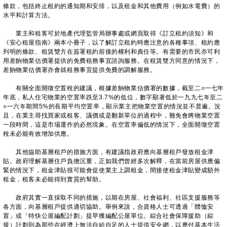
條款，包括終止租約的通知期和安排，以及租金和其他費用（例如水電費）的
水平和計算方法。
業主和租客可於地產代理監管局辦事處或網頁取得《訂立租約須知》和
《安心租屋指南》兩本小冊子，以了解訂立租約時應注意的各種事項、租約應
列明的條款、租賃雙方在簽署租約前後的權利和責任等。有需要的市民亦可利
用差餉物業估價署提供的免費租務事宜諮詢服務。在租賃雙方同意的情況下，
差餉物業估價署亦會就租務事宜提供免費的調解服務。
有關全面開徵空置稅的建議，根據差餉物業估價署的數據，截至二○一七年
年底，私人住宅物業的空置率跌至3.7%的低位，數字顯著低於一九九七年至二
○一六年期間5%的長期平均空置率，顯示業主把物業空置的情況並不普遍。況
且，在業主尋找買家或租客、議價或是翻新單位的過程中，難免會將物業空置
一段時間，這是市場運作的必然現象。在空置率偏低的情況下，全面開徵空置
稅未必能有效增加供應。
其他協助基層租戶的措施方面，有建議指政府應向基層租戶發放租金津
貼。政府理解基層住戶負擔沉重，正如我們曾經多次解釋，在當前房屋供應偏
緊的情況下，租金津貼很可能會促使業主上調租金，間接使租金津貼變成額外
租金，租客未必能得到實質的幫助。
政府其實一直採取不同的措施，以期在房屋、社會福利、社區支援服務等
各方面，向基層租戶提供適切協助。舉例來說，合資格人士可透過「體恤安
置」或「特快公屋編配計劃」提早獲編配公屋單位。綜合社會保障援助（綜
援）計劃則為那些在經濟上無法自給自足的人士提供安全網，以應付基本生活