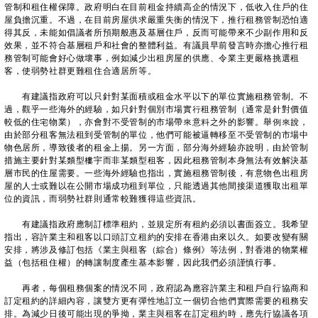
管制和租住權保障。政府明白在目前租金持續高企的情況下，低收入住戶的住
屋負擔沉重。不過，在目前房屋供求嚴重失衡的情況下，推行租務管制恐怕適
得其反，未能如倡議者所預期般惠及基層住戶，反而可能帶來不少副作用和反
效果，並不符合基層租戶和社會的整體利益。有議員早前發言時亦擔心推行租
務管制可能會好心做壞事，例如減少出租房屋的供應、令業主更嚴格挑選租
客，使弱勢社群更難租住合適居所等。
有建議指政府可以只針對某面積或租金水平以下的單位實施租務管制。不
過，觀乎一些海外的經驗，如只針對個別市場實行租務管制（通常是針對價值
較低的住宅物業），亦會對不受管制的市場帶來意料之外的影響。舉例來說，
由於部分租客無法租到受管制的單位，他們可能被逼轉移至不受管制的市場中
物色居所，導致後者的租金上揚。另一方面，部分海外經驗亦說明，由於管制
措施主要針對某類型樓宇而非某類型租客，因此租務管制本身無法有效解決基
層市民的住屋需要。一些海外經驗也指出，實施租務管制後，有意物色出租房
屋的人士或難以在公開市場成功租到單位，只能透過其他間接渠道獲取出租單
位的資訊，而弱勢社群則通常較難獲得這些資訊。
有建議指政府應制訂標準租約，並規定所有租約必須以書面簽立。我希望
指出，容許業主和租客以口頭訂立租約的安排在香港由來以久。如要改變有關
安排，將涉及修訂包括《業主與租客（綜合）條例》等法例，對香港的物業權
益（包括租住權）的轉讓制度產生基本影響，因此我們必須謹慎行事。
再者，每個租務個案的情況不同，政府認為應容許業主和租戶自行協商和
訂定租約的詳細內容，讓雙方更有彈性地訂立一個切合他們實際需要的租務安
排。為減少日後可能出現的爭拗，業主與租客在訂定租約時，應先行協議各項