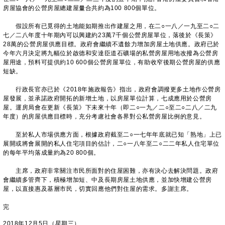
房屋協會的公營房屋總建屋量合共約為100 800個單位。
假設所有已覓得的土地能如期推出作建屋之用，在二○一八／一九至二○二
七／二八年度十年期內可以興建約23萬7千個公營房屋單位，落後於《長策》
28萬的公營房屋供應目標。政府會繼續不遺餘力增加房屋土地供應。政府已於
今年六月決定將九幅位於啟德和安達臣道石礦場的私營房屋用地改撥為公營房
屋用途，預料可提供約10 600個公營房屋單位，有助收窄後期公營房屋的供應
短缺。
行政長官亦已於《2018年施政報告》指出，政府會調撥更多土地作公營房
屋發展，並承諾政府開拓的新增土地，以房屋單位計算，七成應用於公營房
屋。運房局會在更新《長策》下未來十年（即二○一九／二○至二○二八／二九
年度）的房屋供應目標時，充分考慮社會各界對公私營房屋比例的意見。
至於私人市場供應方面，根據政府截至二○一七年年底就已知「熟地」上已
展開或將會展開的私人住宅項目的估計，二○一八年至二○二二年私人住宅單位
的每年平均落成量約為20 800個。
主席，政府非常關注市民所面對的住屋困難，亦有決心去解決問題。政府
會繼續多管齊下，積極增加短、中及長期房屋土地供應，並加快增建公營房
屋，以直接惠及基層市民，切實回應他們對住屋的需求。多謝主席。
完
2018年12月5日（星期三）