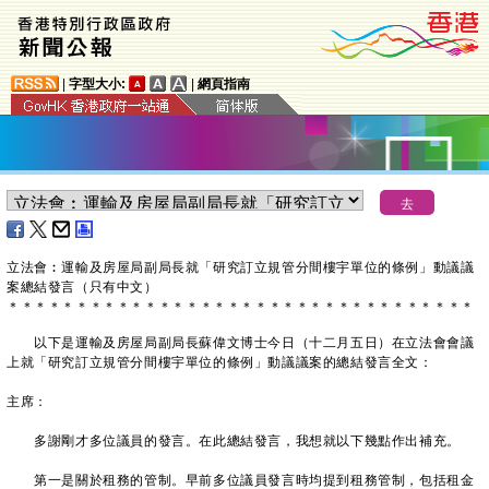
|
字型大小:
|
網頁指南
立法會︰運輸及房屋局副局長就「研究訂立規管分間樓宇單位的條例」動議議
案總結發言（只有中文）
＊
＊
＊
＊
＊
＊
＊
＊
＊
＊
＊
＊
＊
＊
＊
＊
＊
＊
＊
＊
＊
＊
＊
＊
＊
＊
＊
＊
＊
＊
＊
＊
＊
＊
以下是運輸及房屋局副局長蘇偉文博士今日（十二月五日）在立法會會議
上就「研究訂立規管分間樓宇單位的條例」動議議案的總結發言全文：
主席：
多謝剛才多位議員的發言。在此總結發言，我想就以下幾點作出補充。
第一是關於租務的管制。早前多位議員發言時均提到租務管制，包括租金