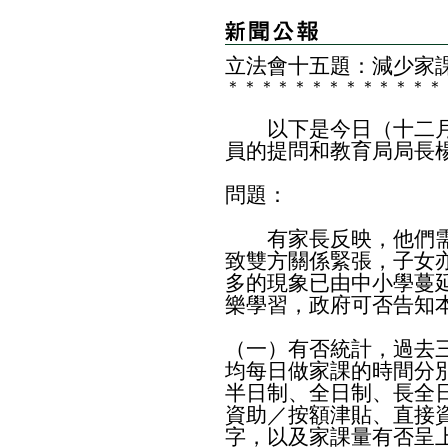
立法會十五題：減少家
＊
＊
＊
＊
＊
＊
＊
＊
＊
＊
＊
＊
＊
以下是今日（十二月
員的提問和教育局局長
問題：
有家長反映，他們需
致雙方關係緊張，子女
多的現象已由中小學蔓
樂學習，政府可否告知
（一）有否統計，過去
均每日做家課的時間分
半日制、全日制、長全
資助／按額津貼、直接
字，以及家課量有否呈