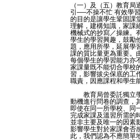
（一）及（五）教育局通告
引──不操不忙 有效學
的目的是讓學生鞏固課
理解，建構知識，家課
機械式的抄寫／操練。
學生的學習興趣，鼓勵
題，應用所學，延展學
課的質比量更為重要。
每個學生的學習能力亦
家課量既不能切合學校
習，影響拔尖保底的工
職責，因應課程和學生
教育局曾委託獨立學
動機進行問卷的調查，
即使在同一所學校、同
完成家課及溫習所需的
並非主要及唯一的因素
影響學生對於家課會否
此，我們認為不應簡單