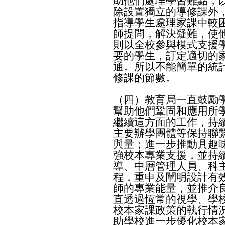
助他們處理學習難點，
除設置獨立的導修課外
指導學生處理家課中較
師提問，解決疑難，使
則以全校參與模式支援
要的學生，訂定適切的
通。所以不能簡單的統
修課的節數。
（四）教育局一直鼓勵
幫助他們鞏固和應用所
繼續這方面的工作，持
主要辦學團體等保持聯
與量；進一步推動具趣
強校本專業支援，並持
導、中層管理人員、科
程，重申及闡明設計有
師的專業能量，並推介
直透過恆常的視學、學
校本家課政策的執行情
助學校進一步優化校本