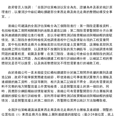
政府發言人強調：「全面評估策略須以安全為先、證據為本及基於統計原
理進行，以釐清沙中線紅磡站擴建部分東西走廊及南北走廊的整體結構安全事
宜。」
港鐵公司建議的全面評估策略分為三個階段進行：第一階段是覆核資料，
包括檢視施工期間相關圖則的改動及建造記錄；第二階段需要鑿開部分月台層
板與連續牆的接駁位進行檢查，並以非破壞性測試檢查螺絲頭與螺絲帽的接駁
情況。第二階段亦會同時檢視其他調查過程中已知及懷疑出現的工程質量問
題，當中包括東西走廊月台層板底部出現的混凝土質量問題、該層板底部與其
他結構之間出現縫隙、以及懷疑不按圖則安裝的剪力鋼筋等，以詳細調查有關
問題的嚴重程度、範圍及影響；在第三階段，港鐵公司會綜合首兩階段的測試
結果及其他施工問題，為紅磡站擴建工程進行詳細結構分析，以確認工程的整
體狀況是否可以接受，以及倘若整體狀況不理想需要進行的補救工程。
由於港鐵公司一直未能提交紅磡站擴建部分於施工期間所依據的圖則及建
造記錄，政府不能掌握實際建造細節，即使港鐵公司事後嘗試重整月台層板及
連續牆的施工資料，但該等圖則、相片及施工記錄並不齊全，因此有需要就資
料不完整的地方開鑿混凝土作實地檢查，這是開鑿混凝土的第一個目的。同
時，因應部分鋼筋螺絲頭懷疑被剪短，港鐵公司有需要鑿開部分月台層板與連
續牆的接駁位進行詳細檢查，並利用非破壞性測試核實螺絲頭與螺絲帽的接駁
情況，這是開鑿混凝土的第二個目的，而鑿開位置將以統計方法隨機取樣。
全面評估策略建議涵蓋東西走廊及南北走廊的月台層板及連續牆，開鑿的
位置包括（i）東西走廊月台層板上層與連續牆的接駁位（最少24個位置，就上