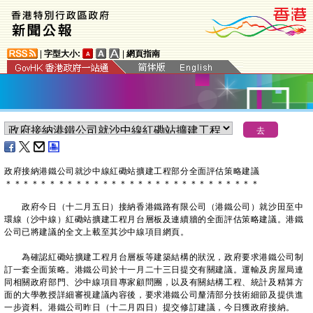
|
字型大小:
|
網頁指南
政府接納港鐵公司就沙中線紅磡站擴建工程部分全面評估策略建議
＊
＊
＊
＊
＊
＊
＊
＊
＊
＊
＊
＊
＊
＊
＊
＊
＊
＊
＊
＊
＊
＊
＊
＊
＊
＊
＊
＊
＊
政府今日（十二月五日）接納香港鐵路有限公司（港鐵公司）就沙田至中
環線（沙中線）紅磡站擴建工程月台層板及連續牆的全面評估策略建議。港鐵
公司已將建議的全文上載至其沙中線項目網頁。
為確認紅磡站擴建工程月台層板等建築結構的狀況，政府要求港鐵公司制
訂一套全面策略。港鐵公司於十一月二十三日提交有關建議。運輸及房屋局連
同相關政府部門、沙中線項目專家顧問團，以及有關結構工程、統計及精算方
面的大學教授詳細審視建議內容後，要求港鐵公司釐清部分技術細節及提供進
一步資料。港鐵公司昨日（十二月四日）提交修訂建議，今日獲政府接納。