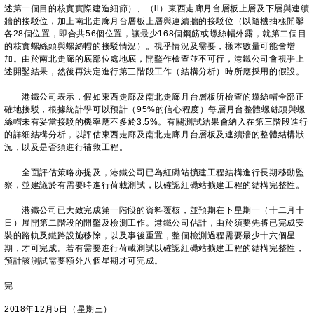
述第一個目的核實實際建造細節）、（ii）東西走廊月台層板上層及下層與連續
牆的接駁位，加上南北走廊月台層板上層與連續牆的接駁位（以隨機抽樣開鑿
各28個位置，即合共56個位置，讓最少168個鋼筋或螺絲帽外露，就第二個目
的核實螺絲頭與螺絲帽的接駁情況）。視乎情況及需要，樣本數量可能會增
加。由於南北走廊的底部位處地底，開鑿作檢查並不可行，港鐵公司會視乎上
述開鑿結果，然後再決定進行第三階段工作（結構分析）時所應採用的假設。
港鐵公司表示，假如東西走廊及南北走廊月台層板所檢查的螺絲帽全部正
確地接駁，根據統計學可以預計（95%的信心程度）每層月台整體螺絲頭與螺
絲帽未有妥當接駁的機率應不多於3.5%。有關測試結果會納入在第三階段進行
的詳細結構分析，以評估東西走廊及南北走廊月台層板及連續牆的整體結構狀
況，以及是否須進行補救工程。
全面評估策略亦提及，港鐵公司已為紅磡站擴建工程結構進行長期移動監
察，並建議於有需要時進行荷載測試，以確認紅磡站擴建工程的結構完整性。
港鐵公司已大致完成第一階段的資料覆核，並預期在下星期一（十二月十
日）展開第二階段的開鑿及檢測工作。港鐵公司估計，由於須要先將已完成安
裝的路軌及鐵路設施移除，以及事後重置，整個檢測過程需要最少十六個星
期，才可完成。若有需要進行荷載測試以確認紅磡站擴建工程的結構完整性，
預計該測試需要額外八個星期才可完成。
完
2018年12月5日（星期三）