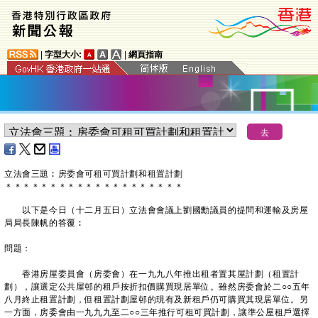
|
字型大小:
|
網頁指南
立法會三題︰房委會可租可買計劃和租置計劃
＊
＊
＊
＊
＊
＊
＊
＊
＊
＊
＊
＊
＊
＊
＊
＊
＊
＊
＊
＊
以下是今日（十二月五日）立法會會議上劉國勳議員的提問和運輸及房屋
局局長陳帆的答覆︰
問題：
香港房屋委員會（房委會）在一九九八年推出租者置其屋計劃（租置計
劃），讓選定公共屋邨的租戶按折扣價購買現居單位。雖然房委會於二○○五年
八月終止租置計劃，但租置計劃屋邨的現有及新租戶仍可購買其現居單位。另
一方面，房委會由一九九九至二○○三年推行可租可買計劃，讓準公屋租戶選擇