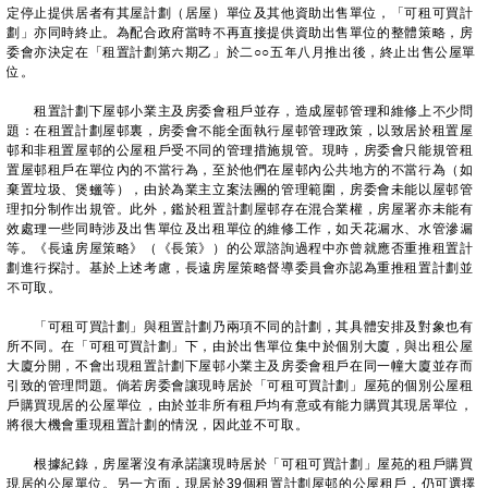
定停止提供居者有其屋計劃（居屋）單位及其他資助出售單位，「可租可買計
劃」亦同時終止。為配合政府當時不再直接提供資助出售單位的整體策略，房
委會亦決定在「租置計劃第六期乙」於二○○五年八月推出後，終止出售公屋單
位。
租置計劃下屋邨小業主及房委會租戶並存，造成屋邨管理和維修上不少問
題：在租置計劃屋邨裏，房委會不能全面執行屋邨管理政策，以致居於租置屋
邨和非租置屋邨的公屋租戶受不同的管理措施規管。現時，房委會只能規管租
置屋邨租戶在單位內的不當行為，至於他們在屋邨內公共地方的不當行為（如
棄置垃圾、煲蠟等），由於為業主立案法團的管理範圍，房委會未能以屋邨管
理扣分制作出規管。此外，鑑於租置計劃屋邨存在混合業權，房屋署亦未能有
效處理一些同時涉及出售單位及出租單位的維修工作，如天花漏水、水管滲漏
等。《長遠房屋策略》（《長策》）的公眾諮詢過程中亦曾就應否重推租置計
劃進行探討。基於上述考慮，長遠房屋策略督導委員會亦認為重推租置計劃並
不可取。
「可租可買計劃」與租置計劃乃兩項不同的計劃，其具體安排及對象也有
所不同。在「可租可買計劃」下，由於出售單位集中於個別大廈，與出租公屋
大廈分開，不會出現租置計劃下屋邨小業主及房委會租戶在同一幢大廈並存而
引致的管理問題。倘若房委會讓現時居於「可租可買計劃」屋苑的個別公屋租
戶購買現居的公屋單位，由於並非所有租戶均有意或有能力購買其現居單位，
將很大機會重現租置計劃的情況，因此並不可取。
根據紀錄，房屋署沒有承諾讓現時居於「可租可買計劃」屋苑的租戶購買
現居的公屋單位。另一方面，現居於39個租置計劃屋邨的公屋租戶，仍可選擇