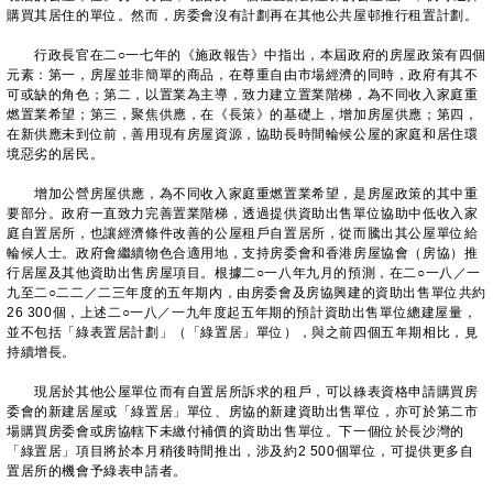
購買其居住的單位。然而，房委會沒有計劃再在其他公共屋邨推行租置計劃。
行政長官在二○一七年的《施政報告》中指出，本屆政府的房屋政策有四個
元素：第一，房屋並非簡單的商品，在尊重自由市場經濟的同時，政府有其不
可或缺的角色；第二，以置業為主導，致力建立置業階梯，為不同收入家庭重
燃置業希望；第三，聚焦供應，在《長策》的基礎上，增加房屋供應；第四，
在新供應未到位前，善用現有房屋資源，協助長時間輪候公屋的家庭和居住環
境惡劣的居民。
增加公營房屋供應，為不同收入家庭重燃置業希望，是房屋政策的其中重
要部分。政府一直致力完善置業階梯，透過提供資助出售單位協助中低收入家
庭自置居所，也讓經濟條件改善的公屋租戶自置居所，從而騰出其公屋單位給
輪候人士。政府會繼續物色合適用地，支持房委會和香港房屋協會（房協）推
行居屋及其他資助出售房屋項目。根據二○一八年九月的預測，在二○一八／一
九至二○二二／二三年度的五年期內，由房委會及房協興建的資助出售單位共約
26 300個，上述二○一八／一九年度起五年期的預計資助出售單位總建屋量，
並不包括「綠表置居計劃」（「綠置居」單位），與之前四個五年期相比，見
持續增長。
現居於其他公屋單位而有自置居所訴求的租戶，可以綠表資格申請購買房
委會的新建居屋或「綠置居」單位、房協的新建資助出售單位，亦可於第二市
場購買房委會或房協轄下未繳付補價的資助出售單位。下一個位於長沙灣的
「綠置居」項目將於本月稍後時間推出，涉及約2 500個單位，可提供更多自
置居所的機會予綠表申請者。