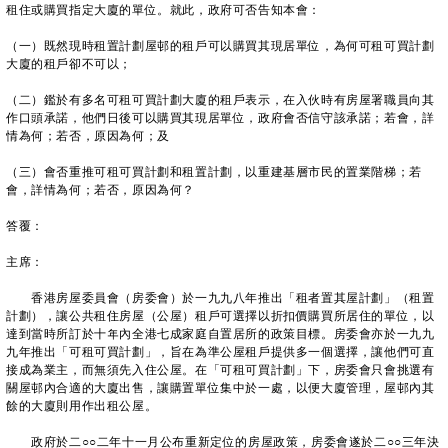
租住或購買指定大廈的單位。就此，政府可否告知本會：
（一）既然現時租置計劃屋邨的租戶可以購買其現居單位，為‍何可租可買計劃
大廈的租戶卻不可以；
（二）鑑於有多名可租可買計劃大廈的租戶表示，在入伙時有房屋署職員向其
作口頭承諾，他們日後可以購買其現居單位，政府會否信守該承諾；若會，詳
情為何；若否，原因為何；及
（三）會否重推可租可買計劃和租置計劃，以重建基層市民的置業階梯；若
會，詳情為何；若否，原因為何？
答覆：
主席：
香港房屋委員會（房委會）於一九九八年推出「租者置其屋計劃」（租置
計劃），讓公共租住房屋（公屋）租戶可選擇以折扣價購買所居住的單位，以
達到當時所訂於十年內全港七成家庭自置居所的政策目標。房委會亦於一九九
九年推出「可租可買計劃」，旨在為準公屋租戶提供多一個選擇，讓他們可直
接成為業主，而無須先入住公屋。在「可租可買計劃」下，房委會只會挑選有
關屋邨內合適的大廈出售，讓購置單位集中於一處，以便大廈管理，屋邨內其
餘的大廈則用作出租公屋。
政府於二○○二年十一月公布重新定位的房屋政策，房委會遂於二○○三年決