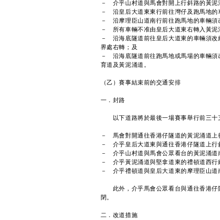
－ 介乎山村道與馬會對開上行斜路的黃泥
－ 沿皇后大道東東行前往灣仔及跑馬地的
－ 沿摩理臣山道南行前往跑馬地的車輛須
－ 所有車輛不准由皇后大道東右轉入黃泥
－ 沿海底隧道前往皇后大道東的車輛須改
界處右轉；及
－ 沿海底隧道前往跑馬地或馬場的車輛須
育道及黃泥涌道。
（乙）賽事結束前的交通安排
一．封路
以下道路將於最後一場賽事舉行前三十
－ 馬會對開通往香港仔隧道的黃泥涌道上
－ 介乎皇后大道東與通往香港仔隧道上行
－ 介乎山村道與馬會公眾看台的黃泥涌道
－ 介乎黃泥涌道與堅拿道東的禮頓道西行
－ 介乎禮頓道與皇后大道東的摩理臣山道
此外，介乎馬會公眾看台與通往香港仔隧
閉。
二．改道措施