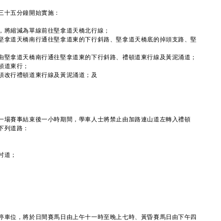
三十五分鐘開始實施：
，將縮減為單線前往堅拿道天橋北行線；
堅拿道天橋南行通往堅拿道東的下行斜路、堅拿道天橋底的掉頭支路、堅
由堅拿道天橋南行通往堅拿道東的下行斜路、禮頓道東行線及黃泥涌道；
頓道東行；
須改行禮頓道東行線及黃泥涌道；及
場賽事結束後一小時期間，學車人士將禁止由加路連山道左轉入禮頓
下列道路：
村道；
。
車位，將於日間賽馬日由上午十一時至晚上七時、黃昏賽馬日由下午四