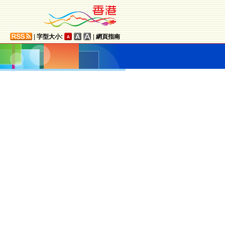
|
字型大小:
|
網頁指南