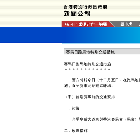
賽馬日跑馬地特別交通措施
＊
＊
＊
＊
＊
＊
＊
＊
＊
＊
＊
＊
警方將於今日（十二月五日）在跑馬地實
施，直至賽事完結觀眾離場。
（甲）首場賽事前的交通安排
一．封路
介乎皇后大道東與香港賽馬會（馬會）對
二．改道措施