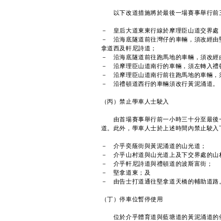
以下改道措施將於最後一場賽事舉行前
－ 皇后大道東東行線於摩理臣山道交界處
－ 沿海底隧道前往灣仔的車輛，須改經由
拿道西及軒尼詩道；
－ 沿海底隧道前往跑馬地的車輛，須改經
－ 沿摩理臣山道南行的車輛，須左轉入禮
－ 沿摩理臣山道南行前往跑馬地的車輛，
－ 沿禮頓道西行的車輛須改行黃泥涌道。
（丙）禁止學車人士駛入
由首場賽事舉行前一小時三十分至最後一
道。此外，學車人士於上述時間內禁止駛入
－ 介乎奕蔭街與黃泥涌道的山光道；
－ 介乎山村道與山光道上及下交界處的山
－ 介乎軒尼詩道與禮頓道的波斯富街；
－ 堅拿道東；及
－ 由告士打道通往堅拿道天橋的輔助道路
（丁）停車位暫停使用
位於介乎體育道與藍塘道的黃泥涌道的停