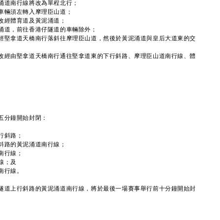
涌道南行線將改為單程北行；
車輛須左轉入摩理臣山道；
改經體育道及黃泥涌道；
涌道，前往香港仔隧道的車輛除外；
經堅拿道天橋南行落斜往摩理臣山道，然後於黃泥涌道與皇后大道東的交
改經由堅拿道天橋南行通往堅拿道東的下行斜路、摩理臣山道南行線、體
五分鐘開始封閉：
行斜路；
斜路的黃泥涌道南行線；
南行線；
線；及
南行線。
道上行斜路的黃泥涌道南行線，將於最後一場賽事舉行前十分鐘開始封