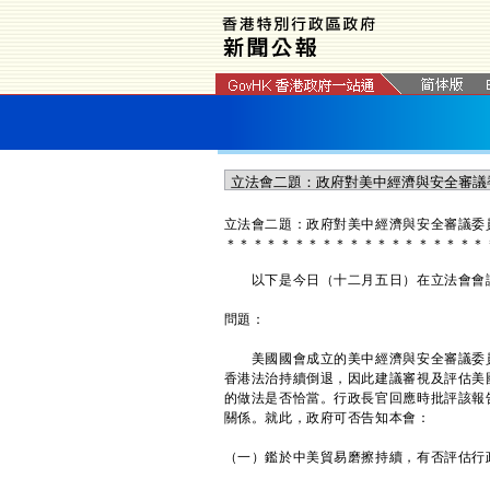
立法會二題：政府對美中經濟與安全審議委
＊
＊
＊
＊
＊
＊
＊
＊
＊
＊
＊
＊
＊
＊
＊
＊
＊
＊
＊
以下是今日（十二月五日）在立法會會議
問題：
美國國會成立的美中經濟與安全審議委員
香港法治持續倒退，因此建議審視及評估美
的做法是否恰當。行政長官回應時批評該報
關係。就此，政府可否告知本會：
（一）鑑於中美貿易磨擦持續，有否評估行