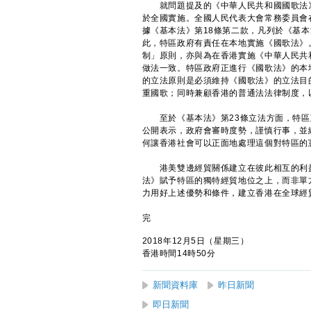
就問題提及的《中華人民共和國國歌法》
於全國實施。全國人民代表大會常務委員會
據《基本法》第18條第二款，凡列於《基
此，特區政府有責任在本地實施《國歌法》
制」原則，亦與為在香港實施《中華人民共
做法一致。特區政府正進行《國歌法》的本
的立法原則是必須維持《國歌法》的立法目
重國歌；同時兼顧香港的普通法法律制度，
至於《基本法》第23條立法方面，特區政
公開表示，政府會審時度勢，謹慎行事，並
何讓香港社會可以正面地處理這個對特區的
港美雙邊經貿關係建立在彼此相互的利益
法》賦予特區的獨特經貿地位之上，而非單
力用好上述優勢和條件，建立香港在全球經
完
2018年12月5日（星期三）
香港時間14時50分
新聞資料庫
昨日新聞
即日新聞