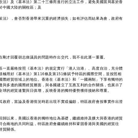
歌法》及《基本法》第二十三條而進行的立法工作，避免美國當局基於香
於中國大陸的關稅區；及
策法》，會否對香港帶來沉重的經濟損失；如有評估而結果為會，政府有
剛才回覆胡志偉議員的問題時作出交代，我不在此逐一重覆。
一直嚴格按照《基本法》的規定實行「港人治港」、高度自治，充分體
極用好《基本法》第116條及第151條賦予特區的國際空間，並按照相
國際經貿領域上的地位。香港在《基本法》和「一國兩制」下享有獨特的
邊與多邊的國際經貿層面，與各國建立了互惠互利的合作關係，也展示了
全球的經貿連繫與日俱增，反映香港的獨特優勢獲得接納和尊重。
政府，當論及香港情況時若出現不實或偏頗，特區政府會按事實作出澄
歸以來，美國以香港的獨特地位為基礎，繼續維持及擴大與香港的經貿
符合兩地的共同利益，特區政府會繼續維持和鞏固香港與美國的經貿往
經貿關係。