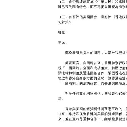
（二）會否暫緩就實施《中華人民共和國國
港已喪失獨有特色，而不再把香港視為有別
（三）有否評估美國國會一旦廢除《香港政
何對策？
答覆：
主席：
鄭松泰議員提出的問題，大部分我已經在
簡要而言，自回歸以來，香港特別行政區
現「一國兩制」全面和成功落實。特區政府積
關法律和制度及透過國際合作，鞏固香港在
地位和香港自身多方面的優勢，讓香港在雙
「一國兩制」的成功落實，而香港與區域及
對於任何其他國家機構，無論是否代表其
清。
香港與美國的經貿關係是互惠互利的。回
往來。維持和促進香港與美國的雙邊關係，
來，並在互相尊重和合作下，繼續發展雙邊