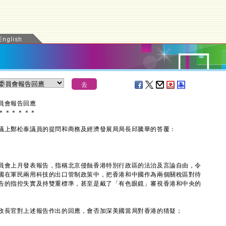
員會報告回應
＊
＊
＊
＊
＊
＊
上鄭松泰議員的提問和商務及經濟發展局局長邱騰華的答覆：
會上月發表報告，指稱北京侵蝕香港特別行政區的法治及言論自由，令
國在軍民兩用科技的出口管制政策中，把香港和中國作為兩個關稅區對待
告的指控失實及持雙重標準，甚至是戴了「有色眼鏡」審視香港和中央的
政長官對上述報告作出的回應，會否加深美國當局對香港的猜疑；