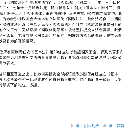
（《國歌法》）本地立法方面，《國歌法》已於二○一七年十月一日起
在二○一七年十一月通過決定，將《國歌法》列入《基本法》附件三。根
本法》附件三之全國性法律，由香港特別行政區在當地公布或立法實施。因
。香港特別行政區會透過本地立法實施《國歌法》，此做法符合「一國兩
和國國旗法》及《中華人民共和國國徽法》而訂立《國旗及國徽條例》的
地立法工作，完成草擬《國歌條例草案》後將盡快提交立法會審議。我們
的和原意，充分體現《國歌法》的精神，明確維護國歌的尊嚴，使市民尊
以及香港的實際情況。
府有憲制責任為《基本法》第23條立法以維護國家安全。行政長官多次
繼續努力創造有利立法的社會環境。政府會認真聆聽公眾的意見，探討如
憲制要求。
和相互尊重之上，香港與美國及全球經貿體系的關係亦建立在《基本
方面取決於任何一個經貿夥伴的自身政策取態。特區政府會一如既往，努
貿環境下的地位。多謝。
返回新聞列表
返回頁首