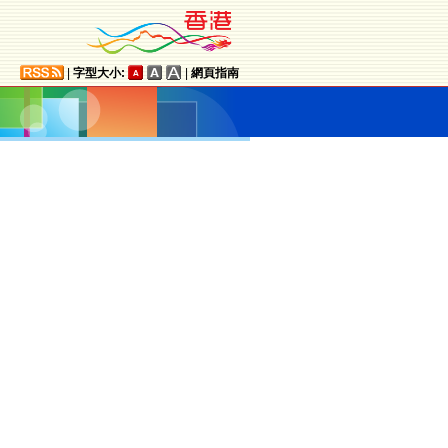
|
字型大小:
|
網頁指南