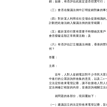
銷；如會，有否評估此規定是否切實可行；
（三）會否在擬議法例中訂明促銷對象的事
（四）對於某人利用在社交場合從新相識的
計劃把此做法納入擬議法例的規管範圍；
（五）鑑於某些行業有需要不時聯絡其客戶
會否窒礙這類正常商業活動；及
（六）有否評估訂立擬議法例後，香港的營
何？
答覆：
主席：
近年，人對人促銷電話對不少市民大眾造
中進行的公眾諮詢所收集的意見，以及二○
立法定拒收來電登記冊，讓不欲接收人對人
定法例修訂框架的內容，並會諮詢相關立法
就問題的各部分，現回覆如下：
（一）建議設立的法定拒收來電登記冊，旨