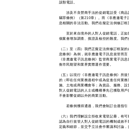
該類電話。
涉及不良營商手法的促銷電話受《商品說明
竊罪條例》（第210章）。而《非應邀電子
息相關的非法活動。我們在擬定法例修訂框
至於來自境外的人對人促銷電話，正如我
個案會增加調查、搜證及檢控的難度。我們
（二）至（四）我們正擬定法例修訂框架的
息條例》為例，就非應邀電子訊息規管而言
《非應邀電子訊息條例》監管商業電子訊息
衡市民期望和業界實際運作需要。
（五）以現行《非應邀電子訊息條例》所規
的（即在任何業務過程中或為促進任何業務
施、土地或商業機會等；為貨品、服務、設
對人促銷電話的人士或機構事先已獲取用戶
不會影響促銷以外的商業活動。
若條例獲得通過，我們會制訂合適指引，
（六）我們理解設立拒收來電登記冊，有可
認為自行規管人對人促銷電話的機制成效不
定義和細節，並交予立法會作審議和討論，