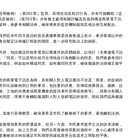
條例》（第362章）監管。若情況涉及欺詐行為，亦有可能觸犯《盜
訊息條例》（第593章）亦有條文處理有關詐騙及其他與傳送商業電子訊
架時，會參考相關法例，確保將來的監管機制能與其他法例互相配合。
們在本年四月資訊科技及廣播事務委員會會議上表示，牽涉香港以外的
會在擬定法例修訂框架的階段，進一步研究執法上的細節。
內容，包括擬設拒收來電登記冊運作的具體細節。以現行《非應邀電子訊
，「同意」可以是明示或可合理地從行為推斷出的同意。我們會參考現行
的做法，例如如何構成同意、如何撤回同意等，確保擬議的法律條文能平
管的商業電子訊息為例，若有關人對人電話通訊不涉及「商業」的促銷目
而作出該條例所訂明的事宜，包括要約供應、宣傳或推廣貨品、服務、設
施、土地的供應者或商業機會的提供者作宣傳或推廣等），或發出有關人
的同意，理應不會觸犯擬議對人對人促銷電話的規管。因此我們認為建議
並進行宣傳教育，確保業界及市民了解條例下的要求，避免觸犯法例。
能會增加業界的營運成本。但另一方面，市民要求盡早立法的訴求清晰，
彰。因此，如上文所述，我們在草擬條例草案的過程中，會小心處理各項
盡量確保法例在滿足市民期望與減低業界合規成本之間取得平衡。