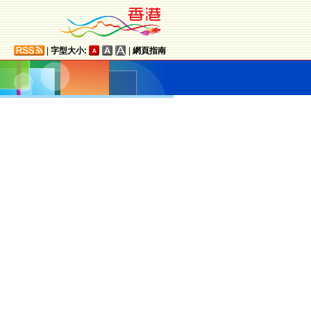
|
字型大小:
|
網頁指南