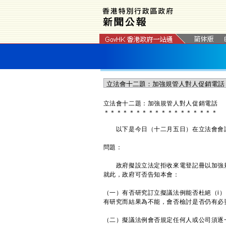
立法會十二題：加強規管人對人促銷電話
＊
＊
＊
＊
＊
＊
＊
＊
＊
＊
＊
＊
＊
＊
＊
＊
＊
＊
以下是今日（十二月五日）在立法會會議
問題：
政府擬設立法定拒收來電登記冊以加強規
就此，政府可否告知本會：
（一）有否研究訂立擬議法例能否杜絕（i）
有研究而結果為不能，會否檢討是否仍有必
（二）擬議法例會否規定任何人或公司須逐