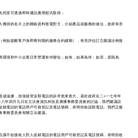
先同意可透過即時通訊應用程式取得；
人獲得的名片上的聯絡資料致電對方，介紹產品或服務的做法，政府有否
（例如提醒客戶為即將到期的服務合約續期），有否評估訂立擬議法例後
商環境和中小企業日常營運有何變化；如有，結果為何；如否，原因為
成滋擾，加強規管這類電話的訴求愈來愈大。基於政府在二○一七年年
一八年四月九日在立法會資訊科技及廣播事務委員會的討論，我們建議設
促銷電話的電話用戶可藉登記其電話號碼，表明拒收該類電話。我們正擬
會事務委員會有關立法建議。
在讓不欲接收人對人促銷電話的電話用戶可藉登記其電話號碼，表明拒收